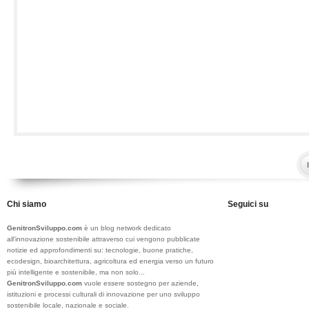
Chi siamo
Seguici su
GenitronSviluppo.com
è un blog network dedicato
all’innovazione sostenibile attraverso cui vengono pubblicate
notizie ed approfondimenti su: tecnologie, buone pratiche,
ecodesign, bioarchitettura, agricoltura ed energia verso un futuro
più intelligente e sostenibile, ma non solo...
GenitronSviluppo.com
vuole essere sostegno per aziende,
istituzioni e processi culturali di innovazione per uno sviluppo
sostenibile locale, nazionale e sociale.