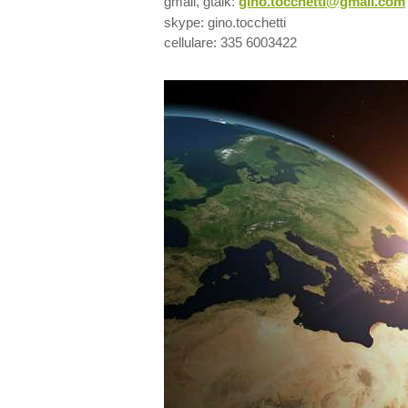
gmail, gtalk:
gino.tocchetti@gmail.com
skype: gino.tocchetti
cellulare: 335 6003422