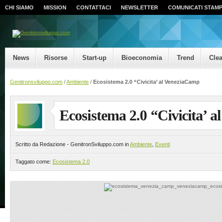
CHI SIAMO
MISSION
CONTATTACI
NEWSLETTER
COMUNICATI STAM
News
Risorse
Start-up
Bioeconomia
Trend
Cle
Genitronsviluppo.com
/
Ambiente
/
Ecosistema 2.0 “Civicita’ al VeneziaCamp
Ecosistema 2.0 “Civicita’ 
Scritto da Redazione - GenitronSviluppo.com in
Ambiente
,
Eventi
Taggato come:
Ecosistema 2.0