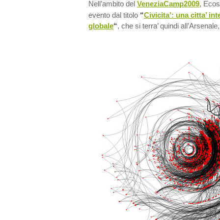
Nell’ambito del
VeneziaCamp2009
, Ecos
evento dal titolo
“
Civicita’: una citta’ in
globale
“
, che si terra’ quindi all’Arsenale