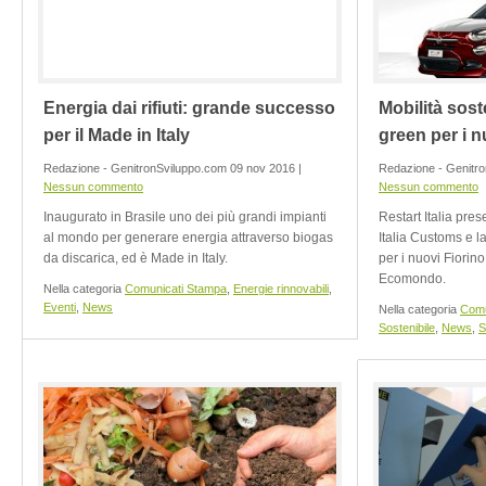
Energia dai rifiuti: grande successo
Mobilità sost
per il Made in Italy
green per i n
Redazione - GenitronSviluppo.com 09 nov 2016 |
Redazione - Genitro
Nessun commento
Nessun commento
Inaugurato in Brasile uno dei più grandi impianti
Restart Italia pre
al mondo per generare energia attraverso biogas
Italia Customs e l
da discarica, ed è Made in Italy.
per i nuovi Fiorin
Ecomondo.
Nella categoria
Comunicati Stampa
,
Energie rinnovabili
,
Eventi
,
News
Nella categoria
Comu
Sostenibile
,
News
,
S