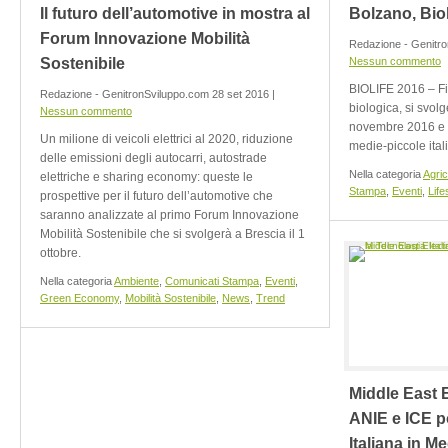
Il futuro dell’automotive in mostra al
Bolzano, Bio
Forum Innovazione Mobilità
Redazione - Genitro
Sostenibile
Nessun commento
BIOLIFE 2016 – Fi
Redazione - GenitronSviluppo.com 28 set 2016 |
biologica, si svol
Nessun commento
novembre 2016 e o
Un milione di veicoli elettrici al 2020, riduzione
medie-piccole ital
delle emissioni degli autocarri, autostrade
Nella categoria
Agric
elettriche e sharing economy: queste le
Stampa
,
Eventi
,
Life
prospettive per il futuro dell’automotive che
saranno analizzate al primo Forum Innovazione
Mobilità Sostenibile che si svolgerà a Brescia il 1
ottobre.
Nella categoria
Ambiente
,
Comunicati Stampa
,
Eventi
,
Green Economy
,
Mobilità Sostenibile
,
News
,
Trend
Middle East E
ANIE e ICE p
Italiana in M