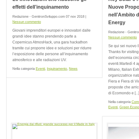
effetti dell’inquinamento
Nuove Propo
nell’Ambito 
Redazione - GenitronSviluppo.com 07 nov 2018 |
Nessun commento
Energy
Giovani imprenditori europei e innovatori dalle
Redazione - Genitro
grandi idee stanno prendendo parte a
Nessun commento
Copernicus AtmosHack, una gara hackathon
Se qui sei nuovo 
tramite cui proporre idee e soluzioni per ridurre
Thanks for visiting
l’esposizione delle persone all’inquinamento
dell’economia circ
atmosferico e alle radiazioni UV.
eventi.Martedì 4 a
Nella categoria
Eventi
,
Inquinamento
,
News
Milano, Italian Exh
organizzatrice nat
Fiera e Fiera di 
proposte che arric
di Ecomondo e [...
Nella categoria
Comu
Eventi
,
Green Econ