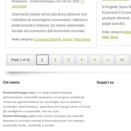
Redazione - GenitronSviluppo.com 18 nov 2015 |
1
commento
Il Progetto Serre 
Economia Circolar
Giacimenti Urbani arriva alla terza edizione con
produrre alimenti 
l’obiettivo di coinvolgere consumatori, istituzioni,
target specifici.
professionisti e imprese sul valore ambientale,
sociale ed economico dell’economia circolare.
Nella categoria
Alim
Italia
,
News
Nella categoria
Comunicati Stampa
,
Eventi
,
Flash News
Page 1 of 11
1
2
3
4
5
»
10
Chi siamo
Seguici su
GenitronSviluppo.com
è un blog network dedicato
all’innovazione sostenibile attraverso cui vengono pubblicate
notizie ed approfondimenti su: tecnologie, buone pratiche,
ecodesign, bioarchitettura, agricoltura ed energia verso un futuro
più intelligente e sostenibile, ma non solo...
GenitronSviluppo.com
vuole essere sostegno per aziende,
istituzioni e processi culturali di innovazione per uno sviluppo
sostenibile locale, nazionale e sociale.