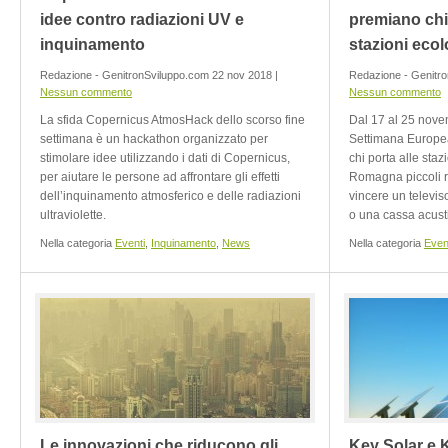
idee contro radiazioni UV e
premiano chi
inquinamento
stazioni eco
Redazione - GenitronSviluppo.com 22 nov 2018 |
Redazione - Genitro
Nessun commento
Nessun commento
La sfida Copernicus AtmosHack dello scorso fine
Dal 17 al 25 nove
settimana è un hackathon organizzato per
Settimana Europea 
stimolare idee utilizzando i dati di Copernicus,
chi porta alle staz
per aiutare le persone ad affrontare gli effetti
Romagna piccoli rif
dell’inquinamento atmosferico e delle radiazioni
vincere un televiso
ultraviolette.
o una cassa acust
Nella categoria
Eventi
,
Inquinamento
,
News
Nella categoria
Even
Le innovazioni che riducono gli
Key Solar e 