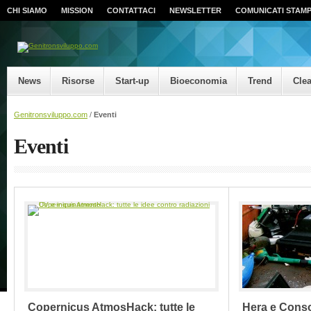
CHI SIAMO
MISSION
CONTATTACI
NEWSLETTER
COMUNICATI STAM
News
Risorse
Start-up
Bioeconomia
Trend
Cle
Genitronsviluppo.com
/
Eventi
Eventi
Copernicus AtmosHack: tutte le
Hera e Conso