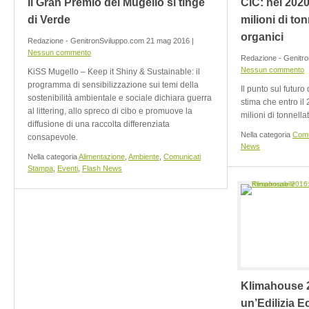
Il Gran Premio del Mugello si tinge
CIC: nel 2020
di Verde
milioni di tonn
organici
Redazione - GenitronSviluppo.com 21 mag 2016 |
Nessun commento
Redazione - Genitr
Nessun commento
KiSS Mugello – Keep it Shiny & Sustainable: il
programma di sensibilizzazione sui temi della
Il punto sul futuro
sostenibilità ambientale e sociale dichiara guerra
stima che entro il
al littering, allo spreco di cibo e promuove la
milioni di tonnellate
diffusione di una raccolta differenziata
Nella categoria
Comu
consapevole.
News
Nella categoria
Alimentazione
,
Ambiente
,
Comunicati
Stampa
,
Eventi
,
Flash News
Klimahouse 2
un’Edilizia 