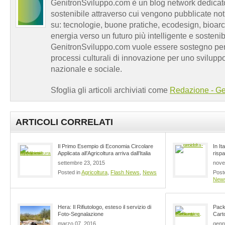
GenitronSviluppo.com è un blog network dedicato
sostenibile attraverso cui vengono pubblicate no
su: tecnologie, buone pratiche, ecodesign, bioarch
energia verso un futuro più intelligente e sosten
GenitronSviluppo.com vuole essere sostegno per a
processi culturali di innovazione per uno sviluppo
nazionale e sociale.
Sfoglia gli articoli archiviati come
Redazione - Ge
ARTICOLI CORRELATI
Il Primo Esempio di Economia Circolare
In It
Applicata all’Agricoltura arriva dall’Italia
risp
settembre 23, 2015
nove
Posted in
Agricoltura
,
Flash News
,
News
Post
New
Hera: Il Rifiutologo, esteso il servizio di
Pack
Foto-Segnalazione
Carto
marzo 07, 2016
genn