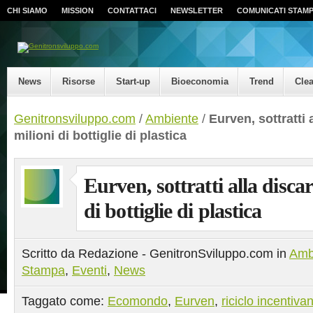
CHI SIAMO
MISSION
CONTATTACI
NEWSLETTER
COMUNICATI STAM
News
Risorse
Start-up
Bioeconomia
Trend
Cle
Genitronsviluppo.com
/
Ambiente
/
Eurven, sottratti 
milioni di bottiglie di plastica
Eurven, sottratti alla discar
di bottiglie di plastica
Scritto da Redazione - GenitronSviluppo.com in
Amb
Stampa
,
Eventi
,
News
Taggato come:
Ecomondo
,
Eurven
,
riciclo incentiva