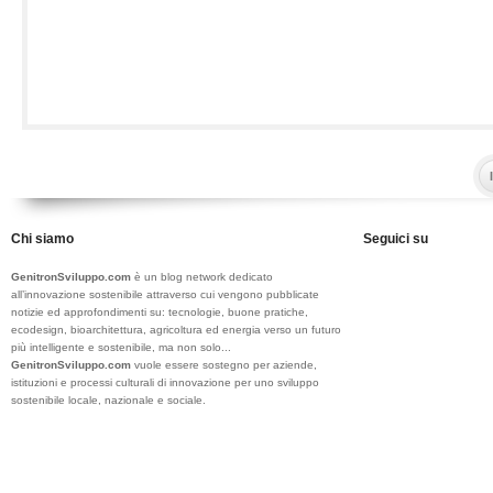
Chi siamo
Seguici su
GenitronSviluppo.com
è un blog network dedicato
all’innovazione sostenibile attraverso cui vengono pubblicate
notizie ed approfondimenti su: tecnologie, buone pratiche,
ecodesign, bioarchitettura, agricoltura ed energia verso un futuro
più intelligente e sostenibile, ma non solo...
GenitronSviluppo.com
vuole essere sostegno per aziende,
istituzioni e processi culturali di innovazione per uno sviluppo
sostenibile locale, nazionale e sociale.