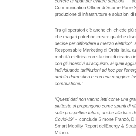
correre ai ripari per evitare sanzioni “
– ag
Communication Officer di Scame Parre Sp
produzione di infrastrutture e soluzioni di r
Tra gli operatori c’è anche chi chiede pi
che magari potrebbe creare qualche disco
decise per diffondere il mezzo elettrico
“ 
Responsabile Marketing di Orbis Italia, az
mobilità elettrica con stazioni di ricarica in
con gli incentivi all’acquisto, ai quali agg
individuando tariffazioni ad hoc per l’energ
ambito domestico e con una maggiore tas
combustione.”
“Questi dati non vanno letti come una gradu
piuttosto si propongono come spunti di ri
sulle prospettive future, anche alla luce d
Covid-19″
- conclude Simone Franzò, Dire
Smart Mobility Report dellEnergy & Strat
Milano.