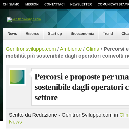
CHI SIAMO
MISSION
CONTATTACI
NEWSLETTER
COMUNICATI STAM
News
Risorse
Start-up
Bioeconomia
Trend
Cle
Genitronsviluppo.com
/
Ambiente
/
Clima
/
Percorsi 
mobilità più sostenibile dagli operatori coinvolti n
Percorsi e proposte per una
sostenibile dagli operatori c
settore
Scritto da Redazione - GenitronSviluppo.com in
Cli
News