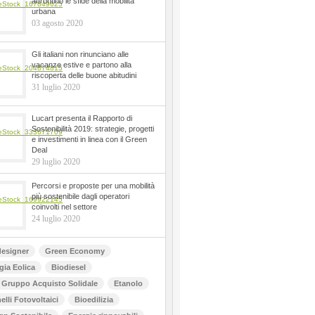
affrontino le sfide della mobilità
urbana
03 agosto 2020
Gli italiani non rinunciano alle
vacanze estive e partono alla
riscoperta delle buone abitudini
31 luglio 2020
Lucart presenta il Rapporto di
Sostenibilità 2019: strategie, progetti
e investimenti in linea con il Green
Deal
29 luglio 2020
Percorsi e proposte per una mobilità
più sostenibile dagli operatori
coinvolti nel settore
24 luglio 2020
esigner
Green Economy
gia Eolica
Biodiesel
Gruppo Acquisto Solidale
Etanolo
elli Fotovoltaici
Bioedilizia