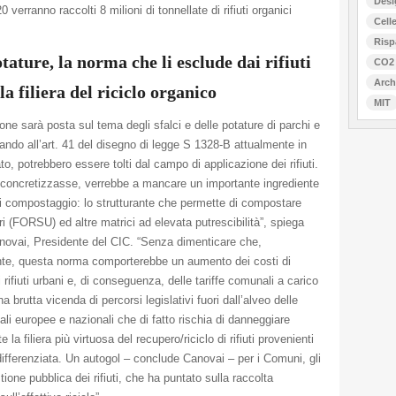
Desi
Celle
Risp
otature, la norma che li esclude dai rifiuti
CO2
Arch
la filiera del riciclo organico
MIT
ne sarà posta sul tema degli sfalci e delle potature di parchi e
tando all’art. 41 del disegno di legge S 1328-B attualmente in
, potrebbero essere tolti dal campo di applicazione dei rifiuti.
si concretizzasse, verrebbe a mancare un importante ingrediente
i compostaggio: lo strutturante che permette di compostare
ri (FORSU) ed altre matrici ad elevata putrescibilità”, spiega
ovai, Presidente del CIC. “Senza dimenticare che,
te, questa norma comporterebbe un aumento dei costi di
 rifiuti urbani e, di conseguenza, delle tariffe comunali a carico
na brutta vicenda di percorsi legislativi fuori dall’alveo delle
li europee e nazionali che di fatto rischia di danneggiare
e la filiera più virtuosa del recupero/riciclo di rifiuti provenienti
differenziata. Un autogol – conclude Canovai – per i Comuni, gli
tione pubblica dei rifiuti, che ha puntato sulla raccolta