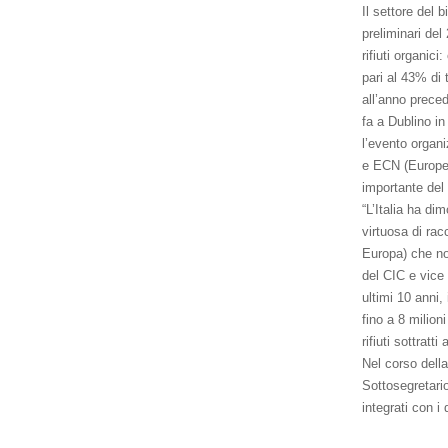
Il settore del 
preliminari del
rifiuti organici:
pari al 43% di 
all’anno preced
fa a Dublino i
l’evento organ
e ECN (Europea
importante del 
“L’Italia ha di
virtuosa di rac
Europa) che no
del CIC e vice 
ultimi 10 anni,
fino a 8 milioni
rifiuti sottratt
Nel corso della
Sottosegretario
integrati con i