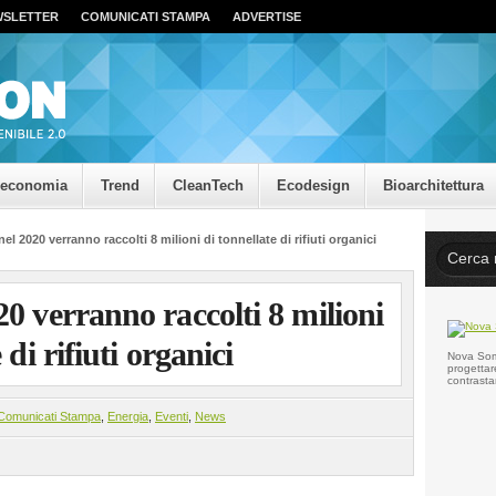
WSLETTER
COMUNICATI STAMPA
ADVERTISE
oeconomia
Trend
CleanTech
Ecodesign
Bioarchitettura
nel 2020 verranno raccolti 8 milioni di tonnellate di rifiuti organici
0 verranno raccolti 8 milioni
 di rifiuti organici
Nova Somo
progettar
contrasta
Comunicati Stampa
,
Energia
,
Eventi
,
News