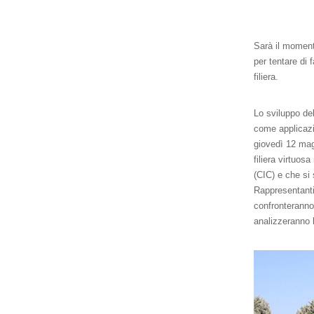
Sarà il momento
per tentare di 
filiera.
Lo sviluppo del
come applicazi
giovedì 12 mag
filiera virtuos
(CIC) e che si
Rappresentanti 
confronteranno 
analizzeranno lo