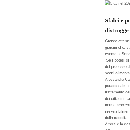
Sfalci e p
distrugge 
Grande attenzio
giardini che, s
esame al Senato
“Se l’ipotesi 
del processo d
scarti alimenta
Alessandro Can
paradossalmen
trattamento dei
dei cittadini. U
norme ambienta
irreversibilment
dalla raccolta 
Ambiti e la ges