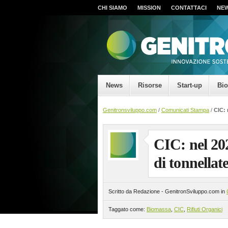
CHI SIAMO
MISSION
CONTATTACI
NE
News
Risorse
Start-up
Bi
Genitronsviluppo.com
/
Comunicati Stampa
/
CIC: 
CIC: nel 202
di tonnellate
Scritto da Redazione - GenitronSviluppo.com in
Taggato come:
Biomassa
,
CIC
,
Rifiuti Organici