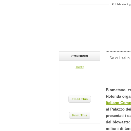
Pubblicato il 
CONDIVIDI
Se qui sei 
Tweet
Biometano, co
Rotonda organ
Email This
Italiano Comp
al Palazzo de
presentati i d
Print This
del biowaste: 
milioni di tonn