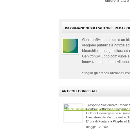
differenziata e s
INFORMAZIONI SULL'AUTORE: REDAZIO
GenitronSviluppo.com è un blog
vengono pubblicate notizie ed
bioarchitettura, agricoltura ed
GenitronSviluppo.com vuole ess
innovazione per uno sviluppo s
Sfoglia gli articoli archiviati 
ARTICOLI CORRELATI
Trasporto Sostenibile: Etanolo
Centrali Elettriche a Biomassa.
Colture Bioenergetiche a Bioma
Dimostrano le Più Efficienti e So
E’ ora di Puntare a Plug-In ad 
maggio 12, 2009