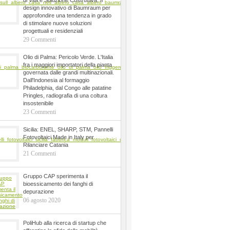
di Vita e Soluzione Costruttiva. Il
design innovativo di Baumraum per
approfondire una tendenza in grado
di stimolare nuove soluzioni
progettuali e residenziali
29 Commenti
Olio di Palma: Pericolo Verde. L'Italia
fra i maggiori importatori della pianta
governata dalle grandi multinazionali.
Dall'Indonesia al formaggio
Philadelphia, dal Congo alle patatine
Pringles, radiografia di una coltura
insostenibile
23 Commenti
Sicilia: ENEL, SHARP, STM, Pannelli
Fotovoltaici Made in Italy per
Rilanciare Catania
21 Commenti
Gruppo CAP sperimenta il
bioessicamento dei fanghi di
depurazione
06 agosto 2020
PoliHub alla ricerca di startup che