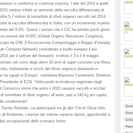
biowaste si conferma in continua crescita. I dati del 2014 e quelli
 2015 vedono infatti un aumento della raccolta differenziata di
 oltre 5,7 milioni di tonnellate di rifiuti organici raccolti nel 2014,
tutta la raccolta differenziata in Italia, con un incremento rispetto
ente del 9,5%. Questi i numeri che il CIC ha portato pochi giorni
n occasione del GORC (Global Organic Resources Congress),
izzato da CRE (l’Associazione Compostaggio e Biogas d’Irlanda)
n Compost Network) considerato a livello europeo il più
2016 per il settore del biowaste, svoltosi il 3 e il 4 maggio.
mostrato nel corso degli ultimi 20 anni di saper costruire una filiera
colta, trattamento e riciclo del rifiuto organico (biowaste in
n ha eguali in Europa”, sottolinea Massimo Centemero, Direttore
Presidente di ECN. “Utilizzando la tendenza registrata negli
 il Consorzio stima che entro il 2020 saranno raccolti e riciclati
 di tonnellate di rifiuti organici all’anno, pari a 140 kg pro capite,
i allo smaltimento”.
Ecod
 Tavola Rotonda, cui parteciperà tra gli altri l’On.le Silvia Velo,
Ener
 all’Ambiente, i numeri del settore saranno ripresi, approfonditi e
GAS 
 dati occupazionali dello scenario futuro.
Pann