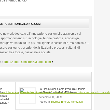
ull’effettivo riciclo”.
NE - GENITRONSVILUPPO.COM
 network dedicato all’innovazione sostenibile attraverso cui
 approfondimenti su: tecnologie, buone pratiche, ecodesign,
 energia verso un futuro più intelligente e sostenibile, ma non solo…
ere sostegno per aziende, istituzioni e processi culturali di
ostenibile locale, nazionale e sociale.
come
Redazione - GenitronSviluppo.com
 Vs
La Biosintrolisi: Come Produrre Etanolo
 Le
da Biomassa in Modo Efficiente
ssa si
settembre 11, 2009
stenibili.
Posted in
Energia
,
Energie rinnovabili
Etanolo?