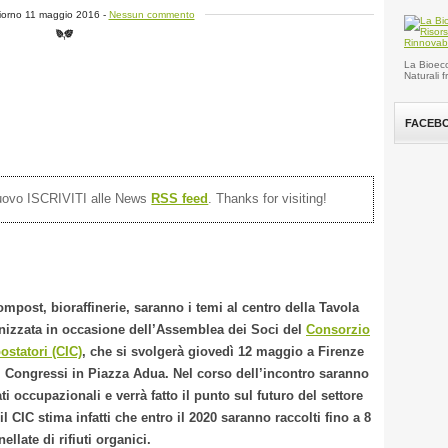
giorno 11 maggio 2016 -
Nessun commento
La Bioeco
Naturali 
FACEB
nuovo ISCRIVITI alle News
RSS feed
. Thanks for visiting!
mpost, bioraffinerie, saranno i temi al centro della Tavola
izzata in occasione dell’Assemblea dei Soci del
Consorzio
ostatori (CIC)
, che si svolgerà giovedì 12 maggio a Firenze
i Congressi in Piazza Adua. Nel corso dell’incontro saranno
ati occupazionali e verrà fatto il punto sul futuro del settore
il CIC stima infatti che entro il 2020 saranno raccolti fino a 8
ellate di rifiuti organici.