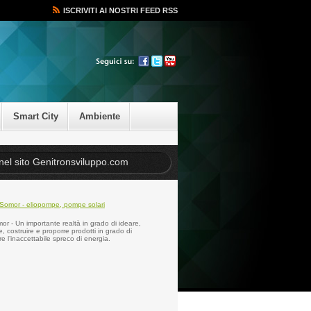
ISCRIVITI AI NOSTRI FEED RSS
Smart City
Ambiente
r - Un importante realtà in grado di ideare,
e, costruire e proporre prodotti in grado di
re l’inaccettabile spreco di energia.