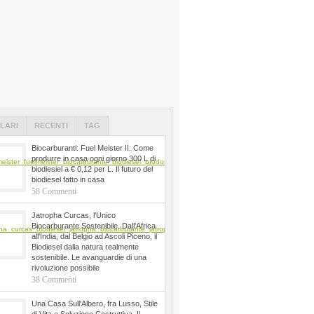
LARI
RECENTI
TAG
Biocarburanti: Fuel Meister II. Come
produrre in casa ogni giorno 300 L di
biodiesiel a € 0,12 per L. Il futuro del
biodiesel fatto in casa
58 Commenti
Jatropha Curcas, l'Unico
Biocarburante Sostenibile. Dall'Africa
all'India, dal Belgio ad Ascoli Piceno, il
Biodiesel dalla natura realmente
sostenibile. Le avanguardie di una
rivoluzione possibile
38 Commenti
Una Casa Sull'Albero, fra Lusso, Stile