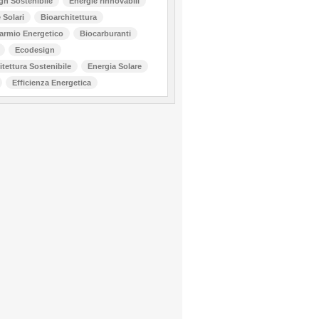
gn Sostenibile
Energie rinnovabili
 Solari
Bioarchitettura
armio Energetico
Biocarburanti
Ecodesign
itettura Sostenibile
Energia Solare
Efficienza Energetica