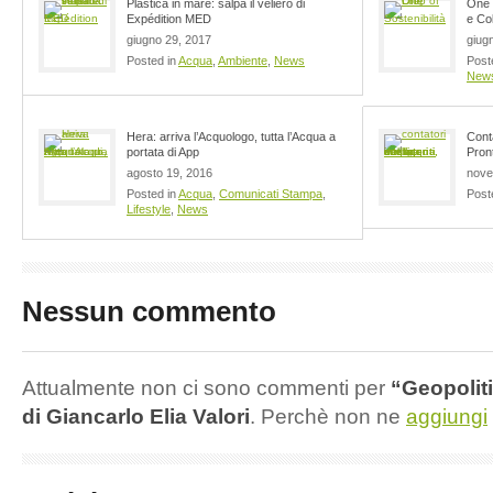
Plastica in mare: salpa il veliero di
One 
Expédition MED
e Co
giugno 29, 2017
giug
Posted in
Acqua
,
Ambiente
,
News
Post
New
Hera: arriva l’Acquologo, tutta l’Acqua a
Conta
portata di App
Pront
agosto 19, 2016
nove
Posted in
Acqua
,
Comunicati Stampa
,
Post
Lifestyle
,
News
Nessun commento
Attualmente non ci sono commenti per
“Geopolit
di Giancarlo Elia Valori
. Perchè non ne
aggiungi