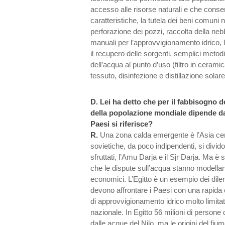
accesso alle risorse naturali e che consen
caratteristiche, la tutela dei beni comuni 
perforazione dei pozzi, raccolta della n
manuali per l’approvvigionamento idrico, 
il recupero delle sorgenti, semplici metod
dell’acqua al punto d’uso (filtro in ceramica,
tessuto, disinfezione e distillazione solare
D.
Lei ha detto che per il fabbisogno d
della popolazione mondiale dipende da s
Paesi si riferisce?
R.
Una zona calda emergente è l’Asia cen
sovietiche, da poco indipendenti, si divid
sfruttati, l’Amu Darja e il Sjr Darja. Ma è
che le dispute sull’acqua stanno modellando 
economici. L’Egitto è un esempio dei dil
devono affrontare i Paesi con una rapida 
di approvvigionamento idrico molto limitate
nazionale. In Egitto 56 milioni di person
dalle acque del Nilo, ma le origini del fium