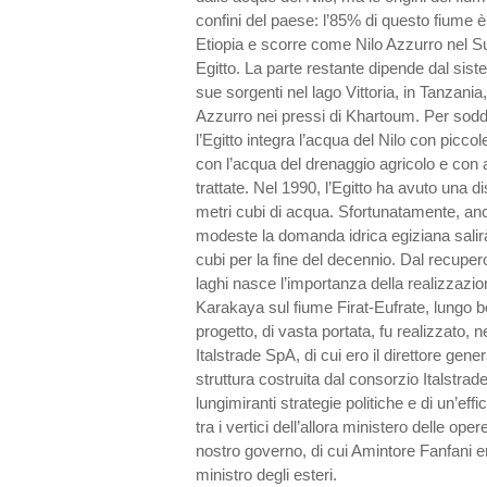
confini del paese: l’85% di questo fiume è
Etiopia e scorre come Nilo Azzurro nel Su
Egitto. La parte restante dipende dal sist
sue sorgenti nel lago Vittoria, in Tanzania
Azzurro nei pressi di Khartoum. Per soddi
l’Egitto integra l’acqua del Nilo con piccol
con l’acqua del drenaggio agricolo e con 
trattate. Nel 1990, l’Egitto ha avuto una dis
metri cubi di acqua. Sfortunatamente, anc
modeste la domanda idrica egiziana salirà 
cubi per la fine del decennio. Dal recupero
laghi nasce l’importanza della realizzazio
Karakaya sul fiume Firat-Eufrate, lungo 
progetto, di vasta portata, fu realizzato, n
Italstrade SpA, di cui ero il direttore gene
struttura costruita dal consorzio Italstrad
lungimiranti strategie politiche e di un’eff
tra i vertici dell’allora ministero delle oper
nostro governo, di cui Amintore Fanfani e
ministro degli esteri.