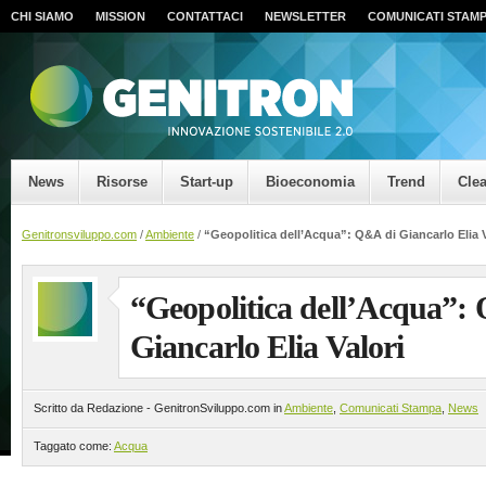
CHI SIAMO
MISSION
CONTATTACI
NEWSLETTER
COMUNICATI STAM
News
Risorse
Start-up
Bioeconomia
Trend
Cle
Genitronsviluppo.com
/
Ambiente
/
“Geopolitica dell’Acqua”: Q&A di Giancarlo Elia V
“Geopolitica dell’Acqua”:
Giancarlo Elia Valori
Scritto da Redazione - GenitronSviluppo.com in
Ambiente
,
Comunicati Stampa
,
News
Taggato come:
Acqua