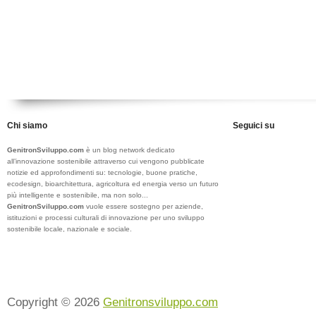
Chi siamo
Seguici su
GenitronSviluppo.com
è un blog network dedicato
all’innovazione sostenibile attraverso cui vengono pubblicate
notizie ed approfondimenti su: tecnologie, buone pratiche,
ecodesign, bioarchitettura, agricoltura ed energia verso un futuro
più intelligente e sostenibile, ma non solo...
GenitronSviluppo.com
vuole essere sostegno per aziende,
istituzioni e processi culturali di innovazione per uno sviluppo
sostenibile locale, nazionale e sociale.
Copyright © 2026
Genitronsviluppo.com