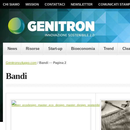
CHI SIAMO
MISSION
CONTATTACI
NEWSLETTER
COMUNICATI STAM
News
Risorse
Start-up
Bioeconomia
Trend
Cle
Genitronsviluppo.com
/
Bandi
—
Pagina 2
Bandi