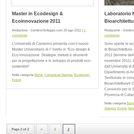
Master in Ecodesign &
Laboratorio 
Ecoinnovazione 2011
Bioarchitettu
Redazione - GenitronSviluppo.com 20 ago 2011 |
1
Redazione - Genitr
commento
commento
L’Università di Camerino presenta così il nuovo
Sono aperte le isc
Master Universitario di I° livello in “Eco-design &
di Bioarchitettura
Eco-innovazione. Strategie, metodi e strumenti
2011 (termine dell
per la progettazione e lo sviluppo di prodotti eco-
novembre 2011). Il
sostenibili”
dall’Università di
Dipartimento di Ar
Nella categoria
Bandi
,
Comunicati Stampa
,
Ecodesign
,
Territoriale in co
Eventi
Bioarchitettura® O
Consorzio per lo S
Provincia di Cata
Nella categoria
Band
Stampa
,
Eventi
,
Ne
Page 2 of 2
«
1
2