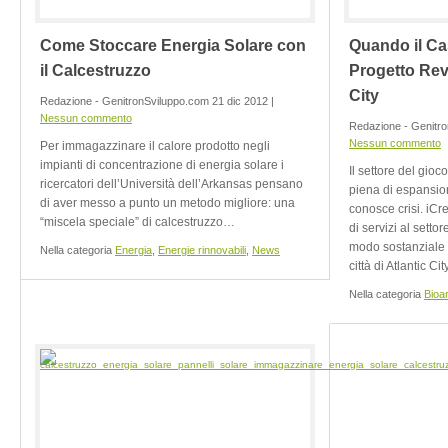
Come Stoccare Energia Solare con
Quando il Ca
il Calcestruzzo
Progetto Reve
City
Redazione - GenitronSviluppo.com 21 dic 2012 |
Nessun commento
Redazione - Genitro
Nessun commento
Per immagazzinare il calore prodotto negli
impianti di concentrazione di energia solare i
Il settore del gioc
ricercatori dell’Università dell’Arkansas pensano
piena di espansion
di aver messo a punto un metodo migliore: una
conosce crisi. iCr
“miscela speciale” di calcestruzzo…
di servizi al settor
modo sostanziale 
Nella categoria
Energia
,
Energie rinnovabili
,
News
città di Atlantic C
Nella categoria
Bioar