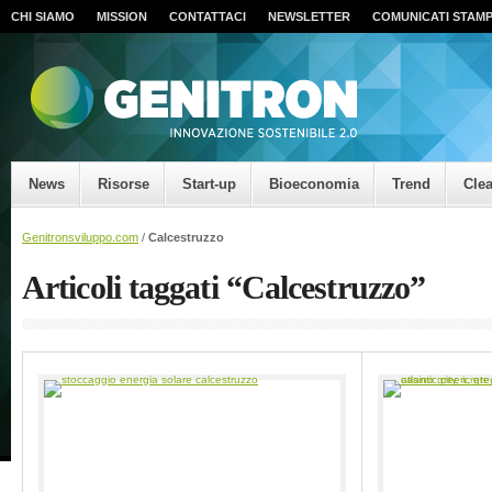
CHI SIAMO
MISSION
CONTATTACI
NEWSLETTER
COMUNICATI STAM
News
Risorse
Start-up
Bioeconomia
Trend
Cle
Genitronsviluppo.com
/
Calcestruzzo
Articoli taggati “Calcestruzzo”