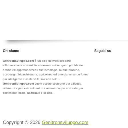
Chi siamo
Seguici su
GenitronSviluppo.com
è un blog network dedicato
all’innovazione sostenibile attraverso cui vengono pubblicate
notizie ed approfondimenti su: tecnologie, buone pratiche,
ecodesign, bioarchitettura, agricoltura ed energia verso un futuro
più intelligente e sostenibile, ma non solo...
GenitronSviluppo.com
vuole essere sostegno per aziende,
istituzioni e processi culturali di innovazione per uno sviluppo
sostenibile locale, nazionale e sociale.
Copyright © 2026
Genitronsviluppo.com