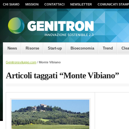
CHI SIAMO
MISSION
CONTATTACI
NEWSLETTER
COMUNICATI STAM
News
Risorse
Start-up
Bioeconomia
Trend
Cle
Genitronsviluppo.com
/
Monte Vibiano
Articoli taggati “Monte Vibiano”