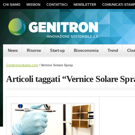
CHI SIAMO
MISSION
CONTATTACI
NEWSLETTER
COMUNICATI STAM
News
Risorse
Start-up
Bioeconomia
Trend
Cle
Genitronsviluppo.com
/
Vernice Solare Spray
Articoli taggati “Vernice Solare Sp