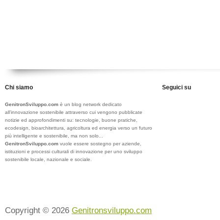
Chi siamo
Seguici su
GenitronSviluppo.com
è un blog network dedicato
all’innovazione sostenibile attraverso cui vengono pubblicate
notizie ed approfondimenti su: tecnologie, buone pratiche,
ecodesign, bioarchitettura, agricoltura ed energia verso un futuro
più intelligente e sostenibile, ma non solo...
GenitronSviluppo.com
vuole essere sostegno per aziende,
istituzioni e processi culturali di innovazione per uno sviluppo
sostenibile locale, nazionale e sociale.
Copyright © 2026
Genitronsviluppo.com