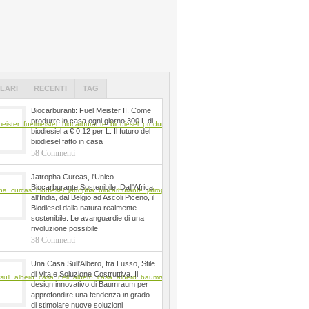
LARI
RECENTI
TAG
Biocarburanti: Fuel Meister II. Come
produrre in casa ogni giorno 300 L di
biodiesiel a € 0,12 per L. Il futuro del
biodiesel fatto in casa
58 Commenti
Jatropha Curcas, l'Unico
Biocarburante Sostenibile. Dall'Africa
all'India, dal Belgio ad Ascoli Piceno, il
Biodiesel dalla natura realmente
sostenibile. Le avanguardie di una
rivoluzione possibile
38 Commenti
Una Casa Sull'Albero, fra Lusso, Stile
di Vita e Soluzione Costruttiva. Il
design innovativo di Baumraum per
approfondire una tendenza in grado
di stimolare nuove soluzioni