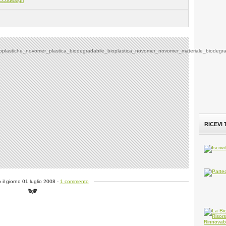
Ecodesign
RICEVI
 il giorno 01 luglio 2008 -
1 commento