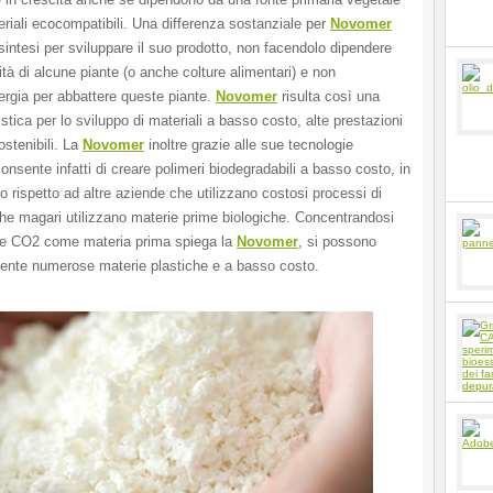
eriali ecocompatibili. Una differenza sostanziale per
Novomer
 sintesi per sviluppare il suo prodotto, non facendolo dipendere
lità di alcune piante (o anche colture alimentari) e non
ergia per abbattere queste piante.
Novomer
risulta così una
istica per lo sviluppo di materiali a basso costo, alte prestazioni
ostenibili. La
Novomer
inoltre grazie alle sue tecnologie
consente infatti di creare polimeri biodegradabili a basso costo, in
o rispetto ad altre aziende che utilizzano costosi processi di
he magari utilizzano materie prime biologiche. Concentrandosi
 e CO2 come materia prima spiega la
Novomer
, si possono
mente numerose materie plastiche e a basso costo.