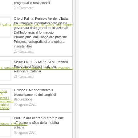
progettuali e residenziali
29 Commenti
Olio di Palma: Pericolo Verde. L'Italia
fra i maggiori importatori della pianta
governata dalle grandi multinazionali.
Dall'Indonesia al formaggio
Philadelphia, dal Congo alle patatine
Pringles, radiografia di una coltura
insostenibile
23 Commenti
Sicilia: ENEL, SHARP, STM, Pannelli
Fotovoltaici Made in Italy per
Rilanciare Catania
21 Commenti
Gruppo CAP sperimenta il
bioessicamento dei fanghi di
depurazione
06 agosto 2020
PoliHub alla ricerca di startup che
affrontino le sfide della mobilità
urbana
03 agosto 2020