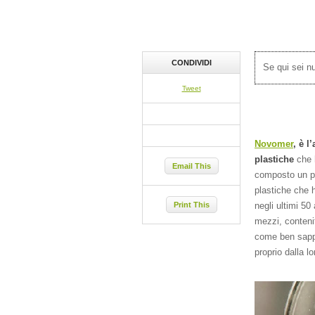
CONDIVIDI
Se qui sei 
Tweet
Novomer
, è l
plastiche
che 
Email This
composto un pò
plastiche che 
negli ultimi 50
Print This
mezzi, contenit
come ben sappi
proprio dalla l