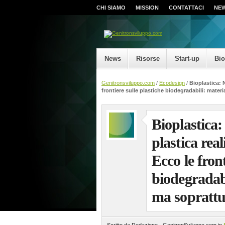
CHI SIAMO
MISSION
CONTATTACI
NE
News
Risorse
Start-up
Bi
Genitronsviluppo.com
/
Ecodesign
/
Bioplastica: 
frontiere sulle plastiche biodegradabili: materi
Bioplastica:
plastica rea
Ecco le front
biodegradabi
ma soprattut