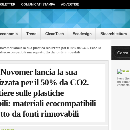
WSLETTER
COMUNICATI STAMPA
ADVERTISE
oeconomia
Trend
CleanTech
Ecodesign
Bioarchitettura
Novomer lancia la sua plastica realizzata per il 50% da CO2. Ecco le
ali ecocompatibili ma soprattutto da fonti rinnovabili
 Novomer lancia la sua
Nova Somo
lizzata per il 50% da CO2.
progettar
contrasta
iere sulle plastiche
li: materiali ecocompatibili
to da fonti rinnovabili