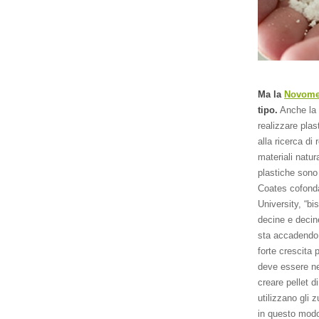
Ma la
Novome
tipo.
Anche la n
realizzare plas
alla ricerca di
materiali natura
plastiche sono 
Coates cofond
University, “bi
decine e decin
sta accadendo 
forte crescita 
deve essere n
creare pellet d
utilizzano gli 
in questo modo 