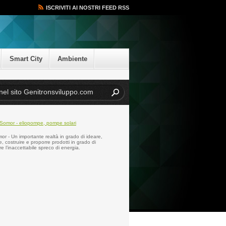
ISCRIVITI AI NOSTRI FEED RSS
Smart City
Ambiente
r - Un importante realtà in grado di ideare,
e, costruire e proporre prodotti in grado di
re l’inaccettabile spreco di energia.