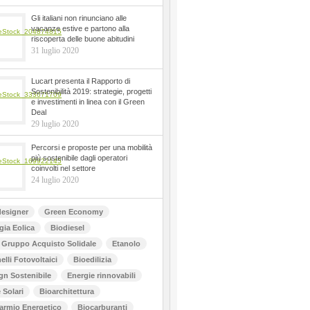
Gli italiani non rinunciano alle
vacanze estive e partono alla
riscoperta delle buone abitudini
31 luglio 2020
Lucart presenta il Rapporto di
Sostenibilità 2019: strategie, progetti
e investimenti in linea con il Green
Deal
29 luglio 2020
Percorsi e proposte per una mobilità
più sostenibile dagli operatori
coinvolti nel settore
24 luglio 2020
esigner
Green Economy
gia Eolica
Biodiesel
Gruppo Acquisto Solidale
Etanolo
elli Fotovoltaici
Bioedilizia
gn Sostenibile
Energie rinnovabili
 Solari
Bioarchitettura
armio Energetico
Biocarburanti