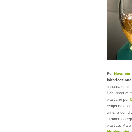
Per
Novomer 
fabbricazion
nanomateriali o
Holt, product 
plastiche per
N
reagendo con l
unirsi a con d
in modo da rep
plastica. Ma ol
bioplastiche
è