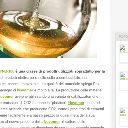
POPO
l’
NB-180
è una classe di prodotti utilizzati soprattutto per la
e
di prodotti elettronici o nelle celle a combustibile, nei
 nei pannelli fotovoltaici. La qualità del materiale spiega Fox
manager di
Novomer
è molto alta. La produzione delle materie
ovomer
avviene utilizzando una varietà di catalizzatori che
e emissioni di CO2 formano la “plastica”.
Novomer
punta ad
iverse aziende che producono CO2, come i produttori di cementi
erire facilmente e a basso prezzo la quasi metà della sua
tre al nuovo prodotto della
Novomer
, il settore delle
 in crescita anche se dipendono da una fonte primaria vegetale