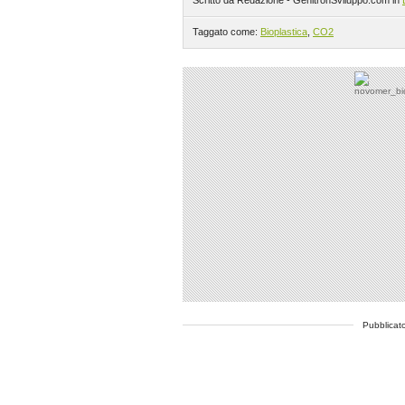
Scritto da Redazione - GenitronSviluppo.com in
Taggato come:
Bioplastica
,
CO2
Pubblicato