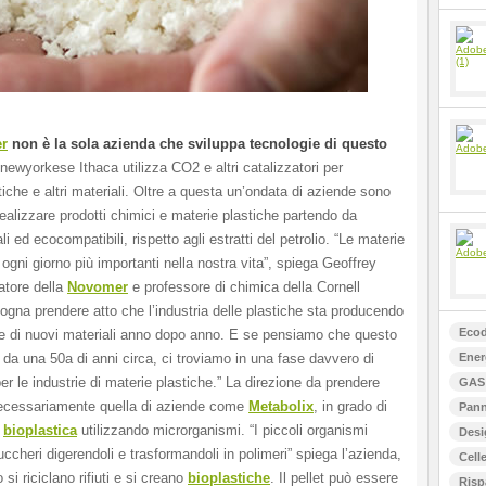
r
non è la sola azienda che sviluppa tecnologie di questo
ewyorkese Ithaca utilizza CO2 e altri catalizzatori per
tiche e altri materiali. Oltre a questa un’ondata di aziende sono
 realizzare prodotti chimici e materie plastiche partendo da
li ed ecocompatibili, rispetto agli estratti del petrolio. “Le materie
ogni giorno più importanti nella nostra vita”, spiega Geoffrey
atore della
Novomer
e professore di chimica della Cornell
sogna prendere atto che l’industria delle plastiche sta producendo
Ecod
e di nuovi materiali anno dopo anno. E se pensiamo che questo
da una 50a di anni circa, ci troviamo in una fase davvero di
Ener
per le industrie di materie plastiche.” La direzione da prendere
GAS 
ecessariamente quella di aziende come
Metabolix
, in grado di
Pann
i
bioplastica
utilizzando microrganismi. “I piccoli organismi
Desi
zuccheri digerendoli e trasformandoli in polimeri” spiega l’azienda,
Celle
si riciclano rifiuti e si creano
bioplastiche
. Il pellet può essere
Risp