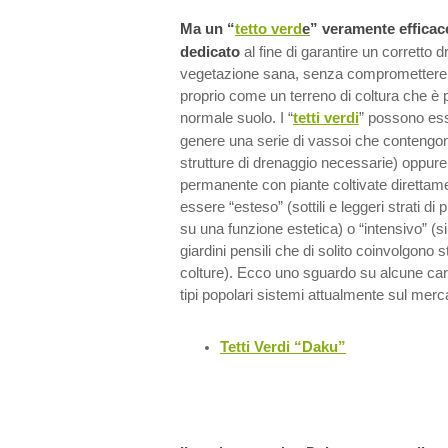
Ma un “
tetto verd
e
” veramente efficac
dedicato
al fine di garantire un corretto 
vegetazione sana, senza compromettere la
proprio come un terreno di coltura che è pi
normale suolo. I “
tetti verdi
” possono ess
genere una serie di vassoi che contengono
strutture di drenaggio necessarie) oppure 
permanente con piante coltivate direttamen
essere “esteso” (sottili e leggeri strati di
su una funzione estetica) o “intensivo” (si t
giardini pensili che di solito coinvolgono s
colture). Ecco uno sguardo su alcune carat
tipi popolari sistemi attualmente sul merc
Tetti Verdi “Daku”