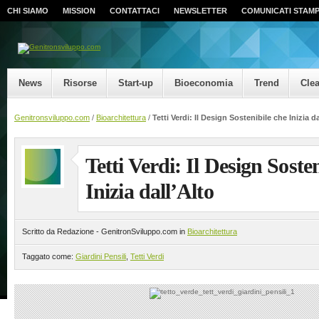
CHI SIAMO
MISSION
CONTATTACI
NEWSLETTER
COMUNICATI STAM
News
Risorse
Start-up
Bioeconomia
Trend
Cle
Genitronsviluppo.com
/
Bioarchitettura
/
Tetti Verdi: Il Design Sostenibile che Inizia da
Tetti Verdi: Il Design Soste
Inizia dall’Alto
Scritto da Redazione - GenitronSviluppo.com in
Bioarchitettura
Taggato come:
Giardini Pensili
,
Tetti Verdi