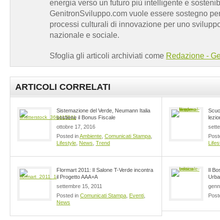
energia verso un futuro più intelligente e sosten
GenitronSviluppo.com vuole essere sostegno per a
processi culturali di innovazione per uno sviluppo
nazionale e sociale.
Sfoglia gli articoli archiviati come
Redazione - Ge
ARTICOLI CORRELATI
Sistemazione del Verde, Neumann Italia
Scuol
sostiene il Bonus Fiscale
lezi
ottobre 17, 2016
sett
Posted in
Ambiente
,
Comunicati Stampa
,
Post
Lifestyle
,
News
,
Trend
Lifes
Flormart 2011: Il Salone T-Verde incontra
Il Bo
il Progetto AAA+A
Urba
settembre 15, 2011
genn
Posted in
Comunicati Stampa
,
Eventi
,
Post
News