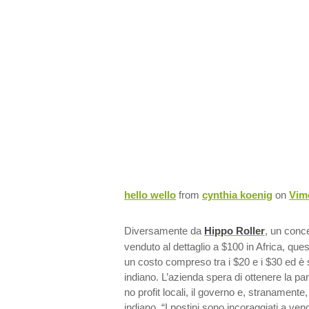
hello wello
from
cynthia koenig
on
Vim
Diversamente da
Hippo Roller
, un conc
venduto al dettaglio a $100 in Africa, que
un costo compreso tra i $20 e i $30 ed è 
indiano. L’azienda spera di ottenere la pa
no profit locali, il governo e, stranamente
indiano. “I postini sono incoraggiati a vend