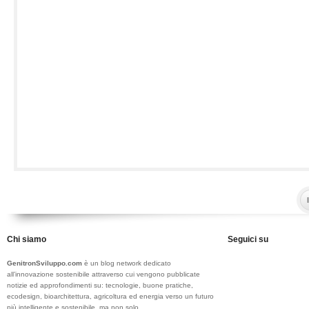
Chi siamo
Seguici su
GenitronSviluppo.com
è un blog network dedicato
all’innovazione sostenibile attraverso cui vengono pubblicate
notizie ed approfondimenti su: tecnologie, buone pratiche,
ecodesign, bioarchitettura, agricoltura ed energia verso un futuro
più intelligente e sostenibile, ma non solo...