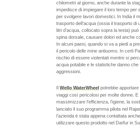
chilometri al giorno, anche durante la st
impedisce di impiegare il loro tempo per 
per svolgere lavori domestici. In India il m
trasporto dell’acqua (ossia il trasporto d
litri d’acqua, collocato sopra la testa) p
spina dorsale, causare dolori ed anche co
In alcuni paesi, quando si va a piedi a pr
il pericolo delle mine antiuomo. In certi Pae
rischio di essere violentati mentre si percor
acqua potabile e le statistiche danno che 
aggressioni.
Il
Wello WaterWheel
potrebbe apportare 
viaggi così pericolosi per molte donne. E 
massimizzare l’efficienza, l’igiene, la soste
lanciato il suo programma pilota nel Rajas
l’azienda è stata appena contattata anche
utilizzare questo prodotto nel Darfur in S