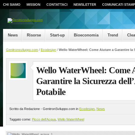
CHI SIAMO
MISSION
CONTATTACI
NEWSLETTER
COMUNICATI STAM
News
Risorse
Start-up
Bioeconomia
Trend
Cle
Genitronsviluppo.com
/
Ecodesign
/
Wello WaterWheel: Come Aiutare a Garantire la 
Wello WaterWheel: Come A
Garantire la Sicurezza del
Potabile
Scritto da Redazione - GenitronSviluppo.com in
Ecodesign
,
News
Taggato come:
Picco dell'Acqua
,
Wello WaterWheel