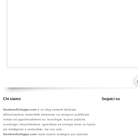
Chi siamo
Seguici su
GenitronSviluppo.com
è un blog network dedicato
all’innovazione sostenibile attraverso cui vengono pubblicate
notizie ed approfondimenti su: tecnologie, buone pratiche,
ecodesign, bioarchitettura, agricoltura ed energia verso un futuro
più intelligente e sostenibile, ma non solo...
GenitronSviluppo.com
vuole essere sostegno per aziende,