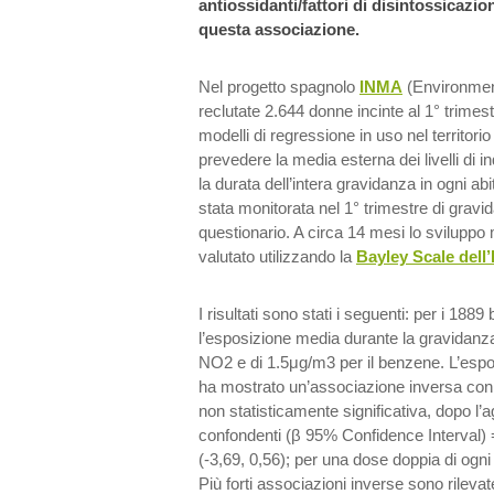
antiossidanti/fattori di disintossicaz
questa associazione.
Nel progetto spagnolo
INMA
(Environmen
reclutate 2.644 donne incinte al 1° trimest
modelli di regressione in uso nel territori
prevedere la media esterna dei livelli di
la durata dell’intera gravidanza in ogni ab
stata monitorata nel 1° trimestre di gravi
questionario. A circa 14 mesi lo sviluppo
valutato utilizzando la
Bayley Scale dell
I risultati sono stati i seguenti: per i 1889 
l’esposizione media durante la gravidanz
NO2 e di 1.5μg/m3 per il benzene. L’esp
ha mostrato un’associazione inversa con
non statisticamente significativa, dopo l’
confondenti (β 95% Confidence Interval) =
(-3,69, 0,56); per una dose doppia di ogn
Più forti associazioni inverse sono rilev