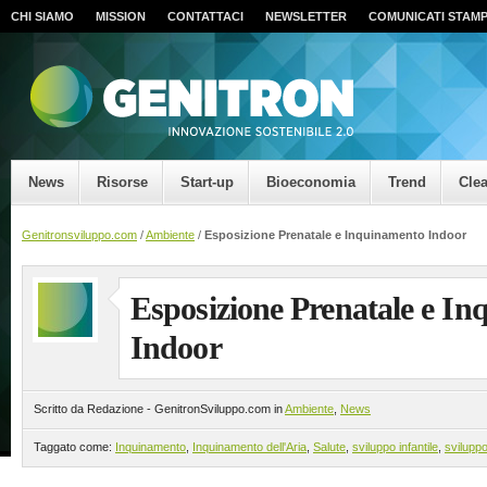
CHI SIAMO
MISSION
CONTATTACI
NEWSLETTER
COMUNICATI STAM
News
Risorse
Start-up
Bioeconomia
Trend
Cle
Genitronsviluppo.com
/
Ambiente
/
Esposizione Prenatale e Inquinamento Indoor
Esposizione Prenatale e I
Indoor
Scritto da Redazione - GenitronSviluppo.com in
Ambiente
,
News
Taggato come:
Inquinamento
,
Inquinamento dell'Aria
,
Salute
,
sviluppo infantile
,
svilupp