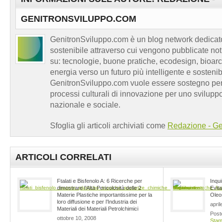
GENITRONSVILUPPO.COM
GenitronSviluppo.com è un blog network dedicato
sostenibile attraverso cui vengono pubblicate no
su: tecnologie, buone pratiche, ecodesign, bioarch
energia verso un futuro più intelligente e sosten
GenitronSviluppo.com vuole essere sostegno per a
processi culturali di innovazione per uno sviluppo
nazionale e sociale.
Sfoglia gli articoli archiviati come
Redazione - Ge
ARTICOLI CORRELATI
Ftalati e Bisfenolo A: 6 Ricerche per
Inqu
dimostrare l’Alta Pericolosità delle 2
Evit
Materie Plastiche importantissime per la
Oleo
loro diffusione e per l’Industria dei
april
Materiali dei Materiali Petrolchimici
Post
ottobre 10, 2008
Sta