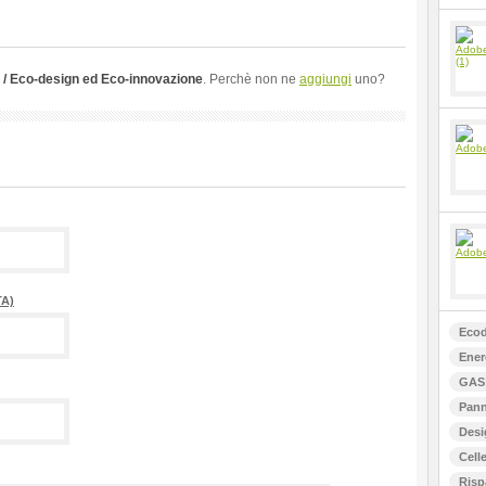
/ Eco-design ed Eco-innovazione
. Perchè non ne
aggiungi
uno?
A)
Ecod
Ener
GAS 
Pann
Desi
Celle
Risp