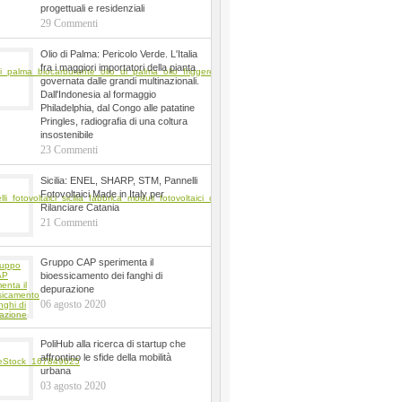
progettuali e residenziali
29 Commenti
Olio di Palma: Pericolo Verde. L'Italia
fra i maggiori importatori della pianta
governata dalle grandi multinazionali.
Dall'Indonesia al formaggio
Philadelphia, dal Congo alle patatine
Pringles, radiografia di una coltura
insostenibile
23 Commenti
Sicilia: ENEL, SHARP, STM, Pannelli
Fotovoltaici Made in Italy per
Rilanciare Catania
21 Commenti
Gruppo CAP sperimenta il
bioessicamento dei fanghi di
depurazione
06 agosto 2020
PoliHub alla ricerca di startup che
affrontino le sfide della mobilità
urbana
03 agosto 2020