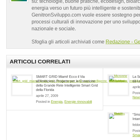
su: tecnologie, buone pratiche, ecodesign, bioarch
energia verso un futuro più intelligente e sosten
GenitronSviluppo.com vuole essere sostegno per a
processi culturali di innovazione per uno sviluppo
nazionale e sociale.
Sfoglia gli articoli archiviati come
Redazione - Ge
ARTICOLI CORRELATI
SMART GRID Miami! Ecco il Via
La S
all’Ambizioso Progetto per la Creazione
da L
della Grande Rete Intelligente Smart Grid
april
della Florida
Post
aprile 27, 2009
New
Posted in
Energia
,
Energie rinnovabili
“Smar
Intan
febb
Post
Smar