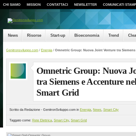
CHI SIAMO
MISSION
CONTATTACI
NEWSLETTER
COMUNICATI STAM
News
Risorse
Start-up
Bioeconomia
Trend
Cle
Genitronsviluppo.com
/
Energia
/
Omnetric Group: Nuova Joint Venture tra Siemens 
Omnetric Group: Nuova Jo
tra Siemens e Accenture nel
Smart Grid
Scritto da Redazione - GenitronSviluppo.com in
Energia
,
News
,
Smart City
Taggato come:
Rete Elettrica
,
Smart City
,
Smart Grid