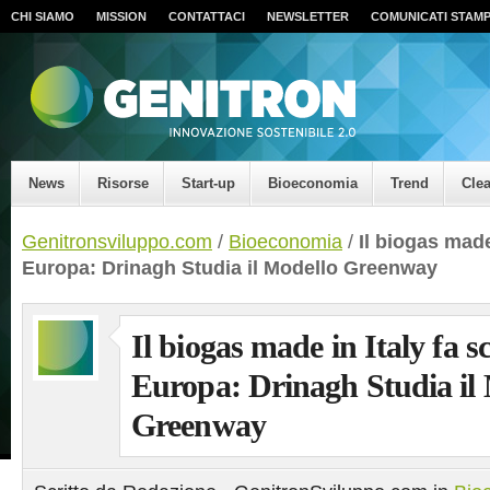
CHI SIAMO
MISSION
CONTATTACI
NEWSLETTER
COMUNICATI STAM
News
Risorse
Start-up
Bioeconomia
Trend
Cle
Genitronsviluppo.com
/
Bioeconomia
/
Il biogas made
Europa: Drinagh Studia il Modello Greenway
Il biogas made in Italy fa s
Europa: Drinagh Studia il
Greenway