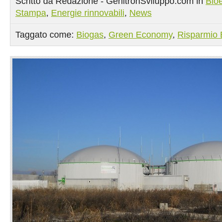
Scritto da Redazione - GenitronSviluppo.com in
Bio
Stampa
,
Energie rinnovabili
,
News
Taggato come:
Biogas
,
Green Economy
,
Risparmio 