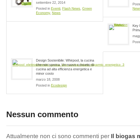
settembre 22, 2014
Post
Posted in
Eventi
,
Flash News
,
Green
New
Economy
,
News
Key 
Prim
magg
Post
Design Sostenibile: Whirpool, la cucina
che non spreca. Un nuovo concetto di
cucina ad alta efficienza energetica e
minor costo
marzo 18, 2008
Posted in
Ecodesign
Nessun commento
Attualmente non ci sono commenti per
Il biogas 