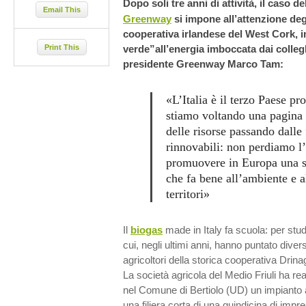
Dopo soli tre anni di attività, il caso 
Email This
Greenway
si impone all’attenzione degl
cooperativa irlandese del West Cork, in
Print This
verde”all’energia imboccata dai colleghi
presidente Greenway Marco Tam:
«L’Italia è il terzo Paese p
stiamo voltando una pagina d
delle risorse passando dalle f
rinnovabili: non perdiamo l
promuovere in Europa una s
che fa bene all’ambiente e 
territori»
Il
biogas
made in Italy fa scuola: per studi
cui, negli ultimi anni, hanno puntato divers
agricoltori della storica cooperativa Dri
La società agricola del Medio Friuli ha re
nel Comune di Bertiolo (UD) un impianto
una filiera corta di una quindicina di imp