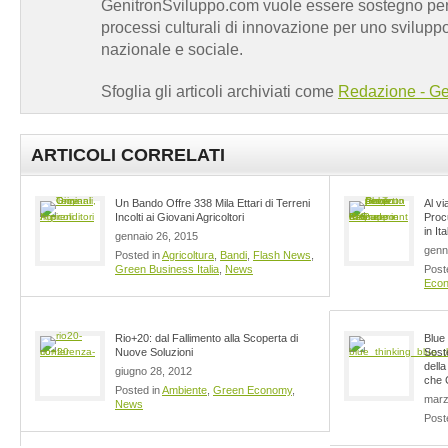
GenitronSviluppo.com vuole essere sostegno per a
processi culturali di innovazione per uno sviluppo
nazionale e sociale.
Sfoglia gli articoli archiviati come
Redazione - Ge
ARTICOLI CORRELATI
Un Bando Offre 338 Mila Ettari di Terreni
Al vi
Incolti ai Giovani Agricoltori
Proc
in Ita
gennaio 26, 2015
genn
Posted in
Agricoltura
,
Bandi
,
Flash News
,
Green Business Italia
,
News
Post
Eco
Rio+20: dal Fallimento alla Scoperta di
Blue
Nuove Soluzioni
Sost
dell
giugno 28, 2012
che 
Posted in
Ambiente
,
Green Economy
,
marz
News
Post