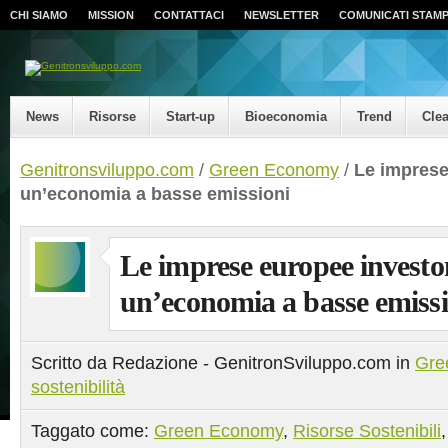
CHI SIAMO
MISSION
CONTATTACI
NEWSLETTER
COMUNICATI STAM
News
Risorse
Start-up
Bioeconomia
Trend
Cle
Genitronsviluppo.com
/
Green Economy
/
Le imprese
un’economia a basse emissioni
Le imprese europee investo
un’economia a basse emissi
Scritto da Redazione - GenitronSviluppo.com in
Gre
sostenibilità
Taggato come:
Green Economy
,
Risorse Sostenibili