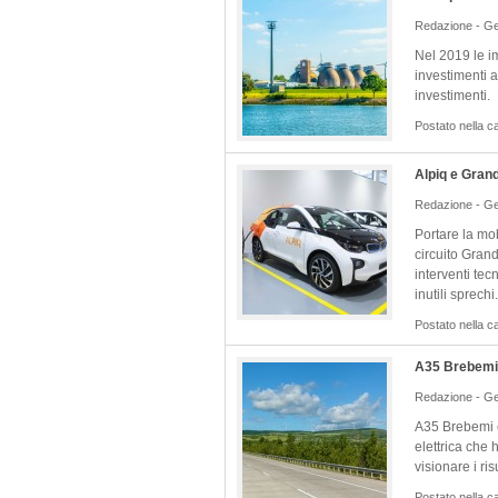
Redazione - Ge
Nel 2019 le i
investimenti 
investimenti.
Postato nella c
Alpiq e Grandi
Redazione - Ge
Portare la mob
circuito Grandi
interventi te
inutili sprechi.
Postato nella c
A35 Brebemi e
Redazione - Ge
A35 Brebemi è
elettrica che
visionare i risu
Postato nella c