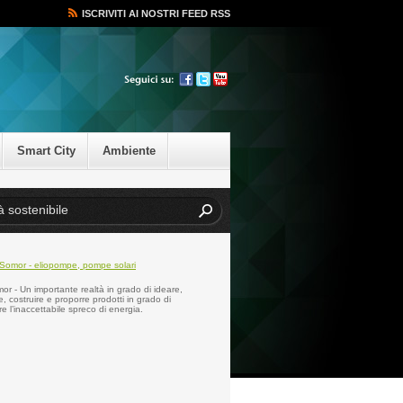
ISCRIVITI AI NOSTRI FEED RSS
Smart City
Ambiente
r - Un importante realtà in grado di ideare,
e, costruire e proporre prodotti in grado di
re l’inaccettabile spreco di energia.