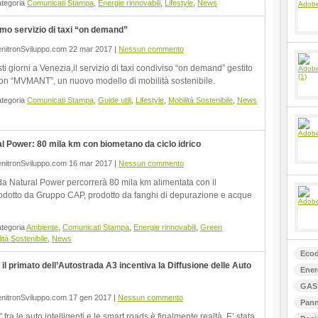
ategoria
Comunicati Stampa
,
Energie rinnovabili
,
Lifestyle
,
News
o servizio di taxi “on demand”
nitronSviluppo.com 22 mar 2017 |
Nessun commento
sti giorni a Venezia,il servizio di taxi condiviso “on demand” gestito
con “MVMANT”, un nuovo modello di mobilità sostenibile.
ategoria
Comunicati Stampa
,
Guide utili
,
Lifestyle
,
Mobilità Sostenibile
,
News
l Power: 80 mila km con biometano da ciclo idrico
nitronSviluppo.com 16 mar 2017 |
Nessun commento
a Natural Power percorrerà 80 mila km alimentata con il
dotto da Gruppo CAP, prodotto da fanghi di depurazione e acque
ategoria
Ambiente
,
Comunicati Stampa
,
Energie rinnovabili
,
Green
ità Sostenibile
,
News
Ecod
il primato dell’Autostrada A3 incentiva la Diffusione delle Auto
Ener
GAS 
nitronSviluppo.com 17 gen 2017 |
Nessun commento
Pann
 fra le auto intelligenti e le smart roads è finalmente realtà. E’ stata