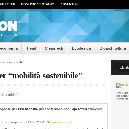
WSLETTER
COMUNICATI STAMPA
ADVERTISE
oeconomia
Trend
CleanTech
Ecodesign
Bioarchitettura
lità sostenibile”
per “mobilità sostenibile”
Nova Somo
 sostenibile”
progettar
contrasta
oposte per una mobilità più sostenibile dagli operatori coinvolti
nitronSviluppo.com 24 lug 2020 |
Nessun commento