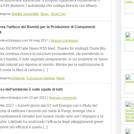
le autostrade elettrificate. Il progetto riguarderà inizialmente 6
lla A35 Brebemi, l’autostrada che collega Brescia con Milano.
ategoria
Mobilità Sostenibile
,
News
,
Smart City
nta l’utilizzo del Bambù per la Produzione di Componenti
i
nitronSviluppo.com 04 mag 2017 |
Nessun commento
ovo ISCRIVITI alle News RSS feed. Thanks for visiting!L’Ovale Blu,
lla continua ricerca di soluzioni ecosostenibili, sta prendendo in
e il bambù, il noto vegetale sempreverde, le cui proprietà ne fanno
ali naturali più vigorosi al mondo. Mentre per la realizzazione di
 come la fibra di carbonio [...]
ategoria
Ambiente
,
Comunicati Stampa
,
News
eso dell’ambiente è sulle spalle di tutti
nitronSviluppo.com 13 apr 2017 |
Nessun commento
ile 2017 – A pochi giorni dal G7 sull’Energia con il rifiuto del
mp di ratificare l’accordo sul clima di Parigi, emerge che il
cambiamenti climatici può essere risolto solo con l’impegno e le
tadini. LifeGate ha analizzato l’efficacia degli atteggiamenti green
azione più efficace è quella [...]