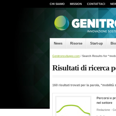
CHI SIAMO
MISSION
CONTATTACI
NE
News
Risorse
Start-up
Bi
Genitronsviluppo.com
/
Search Results for “mobi
Risultati di ricerca 
160 risultati trovati per la parola, “mobilità
Percorsi e pr
nel settore
Redazione - Ge