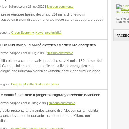
nitronSviluppo.com 26 feb 2020 |
Nessun commento
mprese europee hanno destinato 124 miliardi di euro in
La Bioeco
a basse emissioni di carbonio, ora è necessario raddoppiare questi
Naturali 
ategoria
Green Economy
,
News
,
sostenibilità
FACEB
 Giardini Italiani: mobilità elettrica ed efficienza energetica
nitronSviluppo.com 08 lug 2019 |
Nessun commento
ilità elettrica con innovativi prodotti e servizi nelle 130 dimore del
 Giardini Italiani e renderle efficienti a livello energetico con
cnologici che riducano significativamente costi e consumi evitando
ategoria
Energia
,
Mobilità Sostenibile
,
News
 mobilità elettrica: il progetto eHighway all’evento e-Moticon
nitronSviluppo.com 03 mag 2019 |
Nessun commento
 stata presente alla manifestazione di e-Moticon sulla mobilità
 ha organizzato un importante incontro proprio a Milano per
ltati.
ategoria
Mobilità Sostenibile
,
News
,
sostenibilità