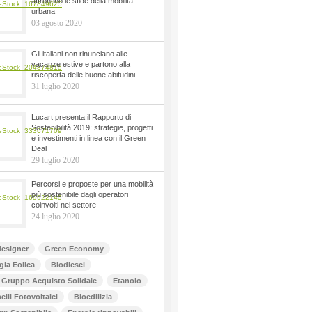
affrontino le sfide della mobilità
urbana
03 agosto 2020
Gli italiani non rinunciano alle
vacanze estive e partono alla
riscoperta delle buone abitudini
31 luglio 2020
Lucart presenta il Rapporto di
Sostenibilità 2019: strategie, progetti
e investimenti in linea con il Green
Deal
29 luglio 2020
Percorsi e proposte per una mobilità
più sostenibile dagli operatori
coinvolti nel settore
24 luglio 2020
esigner
Green Economy
gia Eolica
Biodiesel
Gruppo Acquisto Solidale
Etanolo
elli Fotovoltaici
Bioedilizia