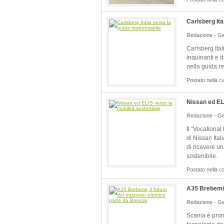
Carlsberg Ita
Redazione - Ge
Carlsberg Ital
inquinanti e d
nella guida r
Postato nella c
Nissan ed ELI
Redazione - Ge
Il “Vocational
di Nissan Ital
di ricevere un
sostenibile.
Postato nella c
A35 Brebemi, 
Redazione - Ge
Scania è pron