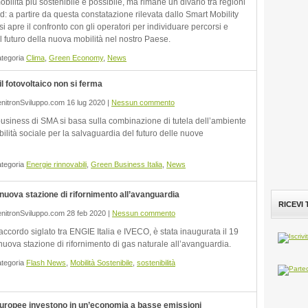
mobilità più sostenibile è possibile, ma rimane un divario tra regioni
: a partire da questa constatazione rilevata dallo Smart Mobility
i apre il confronto con gli operatori per individuare percorsi e
l futuro della nuova mobilità nel nostro Paese.
ategoria
Clima
,
Green Economy
,
News
l fotovoltaico non si ferma
nitronSviluppo.com 16 lug 2020 |
Nessun commento
 business di SMA si basa sulla combinazione di tutela dell’ambiente
ilità sociale per la salvaguardia del futuro delle nuove
ategoria
Energie rinnovabili
,
Green Business Italia
,
News
nuova stazione di rifornimento all’avanguardia
RICEVI
nitronSviluppo.com 28 feb 2020 |
Nessun commento
ccordo siglato tra ENGIE Italia e IVECO, è stata inaugurata il 19
nuova stazione di rifornimento di gas naturale all’avanguardia.
ategoria
Flash News
,
Mobilità Sostenibile
,
sostenibilità
uropee investono in un’economia a basse emissioni