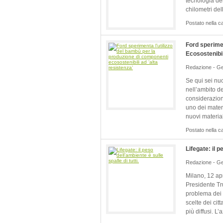
tecnologia del
chilometri de
Postato nella c
Ford sperime
Ecosostenibil
Redazione - Ge
Se qui sei nu
nell’ambito de
considerazion
uno dei materi
nuovi materiali
Postato nella c
Lifegate: il p
Redazione - Ge
Milano, 12 apr
Presidente Tru
problema dei 
scelte dei cit
più diffusi. L’