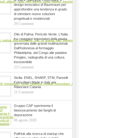
di Vita e Soluzione Costruttiva. Il
design innovativo di Baumraum per
approfondire una tendenza in grado
di stimolare nuove soluzioni
progettuali e residenziali
29 Commenti
Olio di Palma: Pericolo Verde. L'Italia
fra i maggiori importatori della pianta
governata dalle grandi multinazionali.
Dall'Indonesia al formaggio
Philadelphia, dal Congo alle patatine
Pringles, radiografia di una coltura
insostenibile
23 Commenti
Sicilia: ENEL, SHARP, STM, Pannelli
Fotovoltaici Made in Italy per
Rilanciare Catania
21 Commenti
Gruppo CAP sperimenta il
bioessicamento dei fanghi di
depurazione
06 agosto 2020
PoliHub alla ricerca di startup che