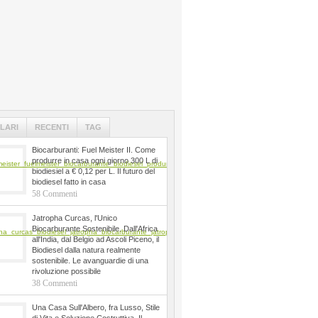
LARI
RECENTI
TAG
Biocarburanti: Fuel Meister II. Come
produrre in casa ogni giorno 300 L di
biodiesiel a € 0,12 per L. Il futuro del
biodiesel fatto in casa
58 Commenti
Jatropha Curcas, l'Unico
Biocarburante Sostenibile. Dall'Africa
all'India, dal Belgio ad Ascoli Piceno, il
Biodiesel dalla natura realmente
sostenibile. Le avanguardie di una
rivoluzione possibile
38 Commenti
Una Casa Sull'Albero, fra Lusso, Stile