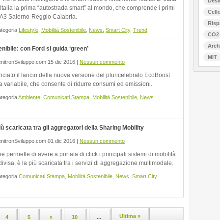
Desi
 Italia la prima “autostrada smart” al mondo, che comprende i primi
Celle
 A3 Salerno-Reggio Calabria.
Risp
ategoria
Lifestyle
,
Mobilità Sostenibile
,
News
,
Smart City
,
Trend
CO2
Arch
enibile: con Ford si guida ‘green’
MIT
nitronSviluppo.com 15 dic 2016 |
Nessun commento
ciato il lancio della nuova versione del pluricelebrato EcoBoost
ta variabile, che consente di ridurre consumi ed emissioni.
ategoria
Ambiente
,
Comunicati Stampa
,
Mobilità Sostenibile
,
News
iù scaricata tra gli aggregatori della Sharing Mobility
nitronSviluppo.com 01 dic 2016 |
Nessun commento
e permette di avere a portata di click i principali sistemi di mobilità
visa, è la più scaricata tra i servizi di aggregazione multimodale.
ategoria
Comunicati Stampa
,
Mobilità Sostenibile
,
News
,
Smart City
Ultima »
4
5
»
10
...