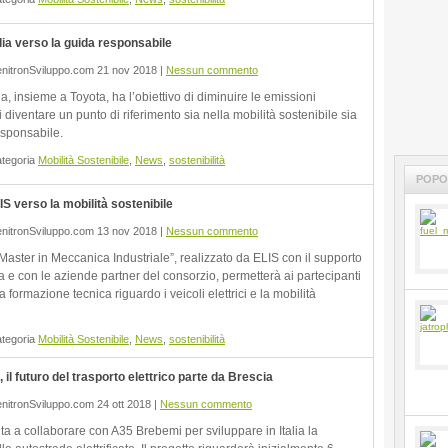
lia verso la guida responsabile
nitronSviluppo.com 21 nov 2018 |
Nessun commento
ia, insieme a Toyota, ha l’obiettivo di diminuire le emissioni
i diventare un punto di riferimento sia nella mobilità sostenibile sia
esponsabile.
ategoria
Mobilità Sostenibile
,
News
,
sostenibilità
POPO
S verso la mobilità sostenibile
nitronSviluppo.com 13 nov 2018 |
Nessun commento
 Master in Meccanica Industriale”, realizzato da ELIS con il supporto
ia e con le aziende partner del consorzio, permetterà ai partecipanti
a formazione tecnica riguardo i veicoli elettrici e la mobilità
ategoria
Mobilità Sostenibile
,
News
,
sostenibilità
il futuro del trasporto elettrico parte da Brescia
nitronSviluppo.com 24 ott 2018 |
Nessun commento
ta a collaborare con A35 Brebemi per sviluppare in Italia la