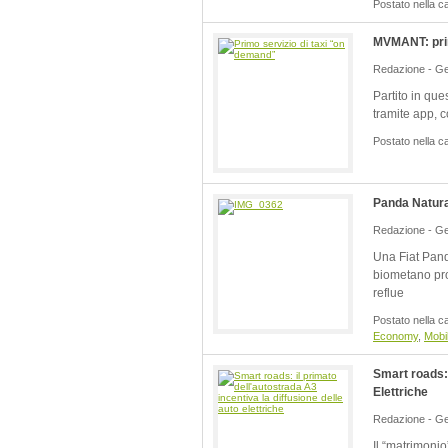
Postato nella c
MVMANT: prim
Redazione - Ge
Partito in que
tramite app, 
Postato nella c
Panda Natura
Redazione - Ge
Una Fiat Pand
biometano pro
reflue
Postato nella c
Economy
,
Mobil
Smart roads: 
Elettriche
Redazione - Ge
Il “matrimonio”