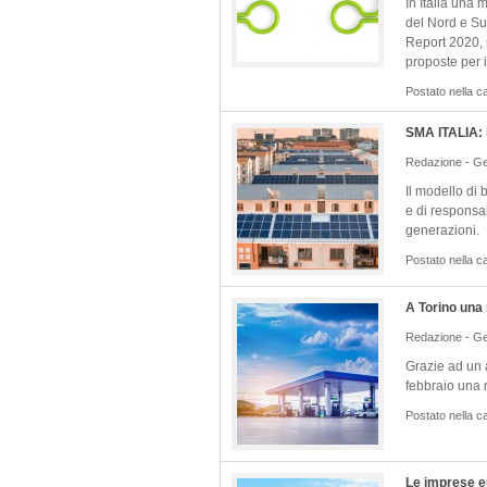
In Italia una 
del Nord e Sud
Report 2020, s
proposte per i
Postato nella c
SMA ITALIA: i
Redazione - Ge
Il modello di
e di responsab
generazioni.
Postato nella c
A Torino una 
Redazione - Ge
Grazie ad un a
febbraio una 
Postato nella c
Le imprese e