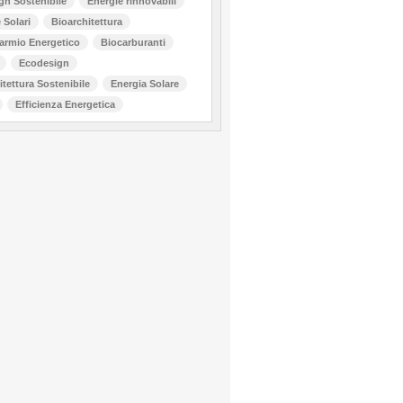
gn Sostenibile
Energie rinnovabili
 Solari
Bioarchitettura
armio Energetico
Biocarburanti
Ecodesign
itettura Sostenibile
Energia Solare
Efficienza Energetica