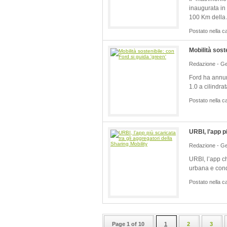
inaugurata in
100 Km della
Postato nella c
Mobilità sost
Redazione - Ge
Ford ha annun
1.0 a cilindra
Postato nella c
URBI, l’app p
Redazione - Ge
URBI, l’app ch
urbana e condi
Postato nella c
Page 1 of 10
1
2
3