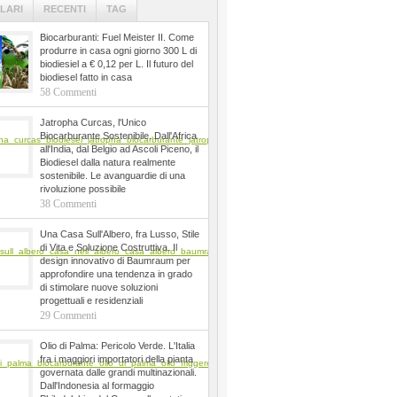
LARI
RECENTI
TAG
Biocarburanti: Fuel Meister II. Come
produrre in casa ogni giorno 300 L di
biodiesiel a € 0,12 per L. Il futuro del
biodiesel fatto in casa
58 Commenti
Jatropha Curcas, l'Unico
Biocarburante Sostenibile. Dall'Africa
all'India, dal Belgio ad Ascoli Piceno, il
Biodiesel dalla natura realmente
sostenibile. Le avanguardie di una
rivoluzione possibile
38 Commenti
Una Casa Sull'Albero, fra Lusso, Stile
di Vita e Soluzione Costruttiva. Il
design innovativo di Baumraum per
approfondire una tendenza in grado
di stimolare nuove soluzioni
progettuali e residenziali
29 Commenti
Olio di Palma: Pericolo Verde. L'Italia
fra i maggiori importatori della pianta
governata dalle grandi multinazionali.
Dall'Indonesia al formaggio