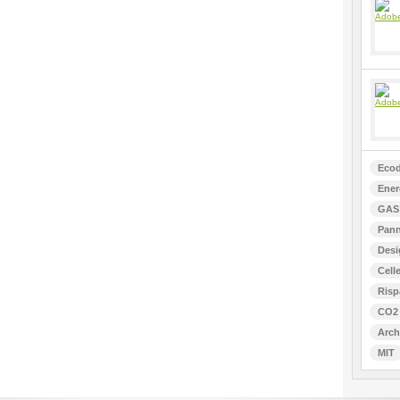
Ecod
Ener
GAS 
Pann
Desi
Celle
Risp
CO2
Arch
MIT