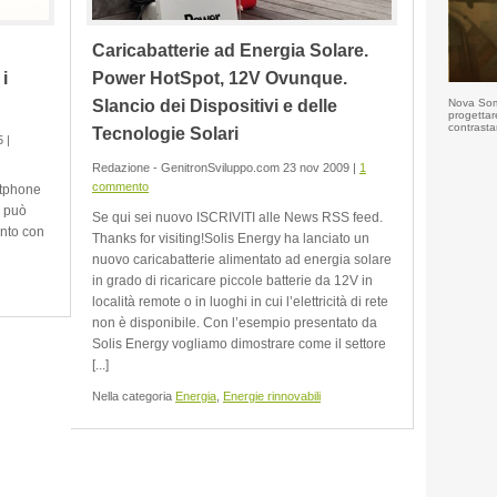
Caricabatterie ad Energia Solare.
i
Power HotSpot, 12V Ovunque.
Slancio dei Dispositivi e delle
Nova Somo
progettar
contrasta
Tecnologie Solari
 |
Redazione - GenitronSviluppo.com 23 nov 2009 |
1
commento
rtphone
e può
Se qui sei nuovo ISCRIVITI alle News RSS feed.
ento con
Thanks for visiting!Solis Energy ha lanciato un
nuovo caricabatterie alimentato ad energia solare
in grado di ricaricare piccole batterie da 12V in
località remote o in luoghi in cui l’elettricità di rete
non è disponibile. Con l’esempio presentato da
Solis Energy vogliamo dimostrare come il settore
[...]
Nella categoria
Energia
,
Energie rinnovabili