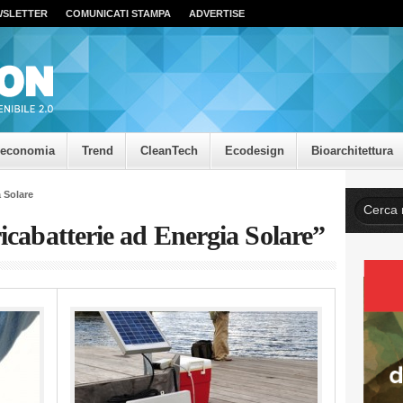
WSLETTER
COMUNICATI STAMPA
ADVERTISE
oeconomia
Trend
CleanTech
Ecodesign
Bioarchitettura
a Solare
ricabatterie ad Energia Solare”