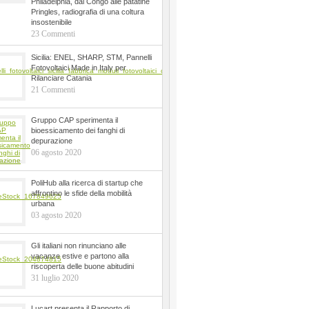
Philadelphia, dal Congo alle patatine
Pringles, radiografia di una coltura
insostenibile
23 Commenti
Sicilia: ENEL, SHARP, STM, Pannelli
Fotovoltaici Made in Italy per
Rilanciare Catania
21 Commenti
Gruppo CAP sperimenta il
bioessicamento dei fanghi di
depurazione
06 agosto 2020
PoliHub alla ricerca di startup che
affrontino le sfide della mobilità
urbana
03 agosto 2020
Gli italiani non rinunciano alle
vacanze estive e partono alla
riscoperta delle buone abitudini
31 luglio 2020
Lucart presenta il Rapporto di