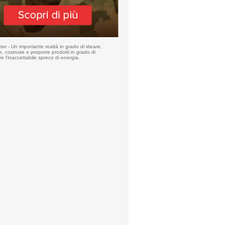
r - Un importante realtà in grado di ideare,
e, costruire e proporre prodotti in grado di
re l’inaccettabile spreco di energia.