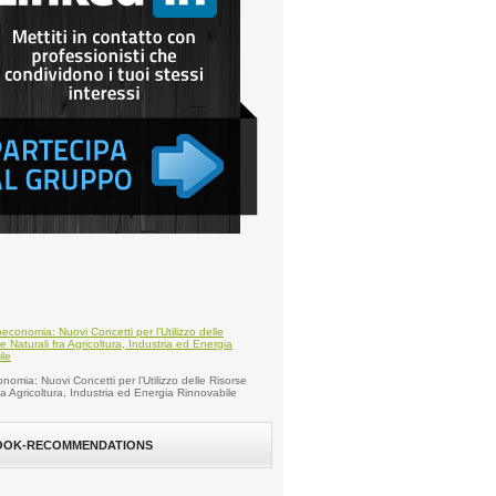
nomia: Nuovi Concetti per l’Utilizzo delle Risorse
fra Agricoltura, Industria ed Energia Rinnovabile
OOK-RECOMMENDATIONS