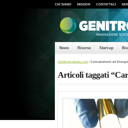
CHI SIAMO
MISSION
CONTATTACI
NE
News
Risorse
Start-up
Bi
Genitronsviluppo.com
/
Caricabatterie ad Energi
Articoli taggati “Ca