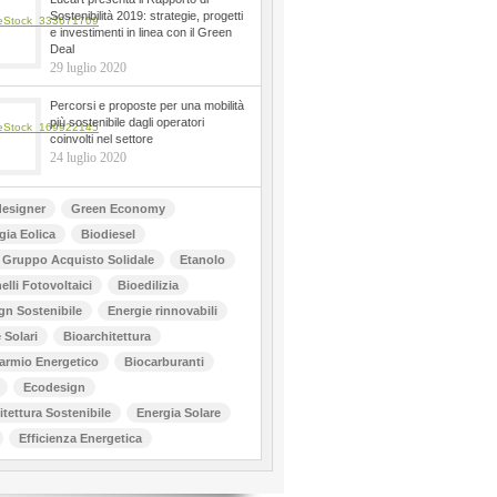
Sostenibilità 2019: strategie, progetti
e investimenti in linea con il Green
Deal
29 luglio 2020
Percorsi e proposte per una mobilità
più sostenibile dagli operatori
coinvolti nel settore
24 luglio 2020
esigner
Green Economy
gia Eolica
Biodiesel
Gruppo Acquisto Solidale
Etanolo
elli Fotovoltaici
Bioedilizia
gn Sostenibile
Energie rinnovabili
 Solari
Bioarchitettura
armio Energetico
Biocarburanti
Ecodesign
itettura Sostenibile
Energia Solare
Efficienza Energetica