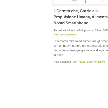
Il Cerotto che, Grazie alla
Propulsione Umana, Alimenta 
Nostri Smartphone
Redazione - GenitronSviluppo.com 03 feb 2015
Nessun commento
I ricercatori mirano ad alimentare gli sma
con un nuovo generatore indossabile ch
raccogliere l’energia grazie allo sfregam
la pelle…
Nella categoria
Flash News
,
Lifestyle
,
News