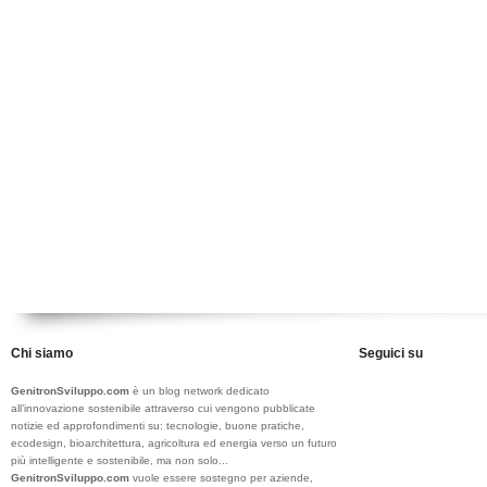
Chi siamo
Seguici su
GenitronSviluppo.com
è un blog network dedicato
all’innovazione sostenibile attraverso cui vengono pubblicate
notizie ed approfondimenti su: tecnologie, buone pratiche,
ecodesign, bioarchitettura, agricoltura ed energia verso un futuro
più intelligente e sostenibile, ma non solo...
GenitronSviluppo.com
vuole essere sostegno per aziende,