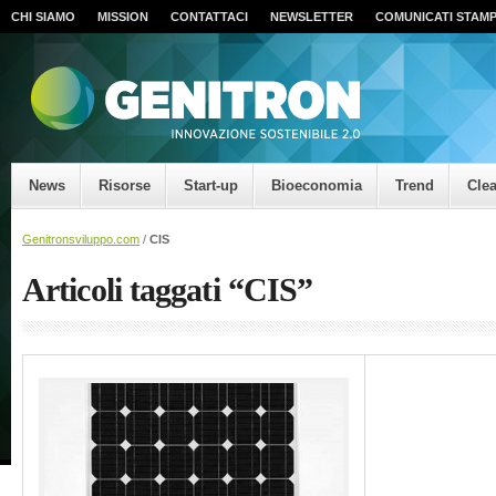
CHI SIAMO
MISSION
CONTATTACI
NEWSLETTER
COMUNICATI STAM
News
Risorse
Start-up
Bioeconomia
Trend
Cle
Genitronsviluppo.com
/
CIS
Articoli taggati “CIS”