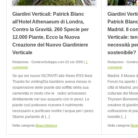
Giardini Verticali: Patrick Blanc
Giardini Vert
all’Hotel Athenaeum di Londra,
Patrick Blan
Contro la Gravità. 260 Specie per
Madrid. Il co
12.000 Piante, Ecco la Nuova
Verticale: t
Creazione del Nuovo Giardiniere
necessità pe
Verticale
sostenibile?
Redazione - GenitronSviluppo.com 02 set 2009 |
1
Redazione - Genitr
commento
commenti
Se qui sei nuovo ISCRIVITI alle News RSS feed.
Madrid. Il Museo
Thanks for visiting!Da bambino aveva messo in
Forum ha aperto i 
sospensione delle piante dal soffitto della sua
città di Madrid, pr
cameretta in modo che le radici arrivassero
culturale del Muse
direttamente nel suo acquario con in pesci. Le
Thyssen-Bornemisz
piante così potevano ricevere il nutrimento
creatore di giardini
necessario e purificare inoltre l’acqua per i pesci.
coltivazione di pia
Stiamo parlando di [...]
rivestito [...]
Nella categoria
Bioarchitettura
Nella categoria
Bioar