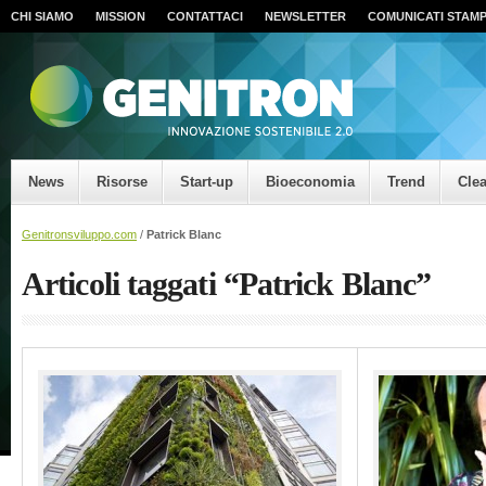
CHI SIAMO
MISSION
CONTATTACI
NEWSLETTER
COMUNICATI STAM
News
Risorse
Start-up
Bioeconomia
Trend
Cle
Genitronsviluppo.com
/
Patrick Blanc
Articoli taggati “Patrick Blanc”