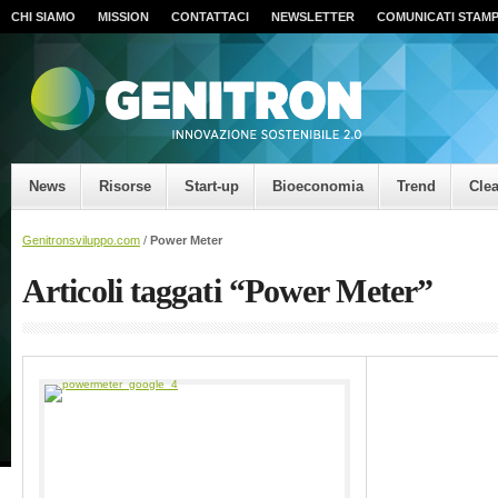
CHI SIAMO
MISSION
CONTATTACI
NEWSLETTER
COMUNICATI STAM
News
Risorse
Start-up
Bioeconomia
Trend
Cle
Genitronsviluppo.com
/
Power Meter
Articoli taggati “Power Meter”