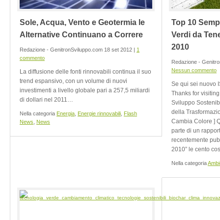
Sole, Acqua, Vento e Geotermia le
Top 10 Sempl
Alternative Continuano a Correre
Verdi da Tene
2010
Redazione - GenitronSviluppo.com 18 set 2012 |
1
commento
Redazione - Genitro
Nessun commento
La diffusione delle fonti rinnovabili continua il suo
trend espansivo, con un volume di nuovi
Se qui sei nuovo 
investimenti a livello globale pari a 257,5 miliardi
Thanks for visiting
di dollari nel 2011…
Sviluppo Sostenib
della Trasformazi
Nella categoria
Energia
,
Energie rinnovabili
,
Flash
Cambia Colore ] Q
News
,
News
parte di un rappo
recentemente pubb
2010” le cento cose
Nella categoria
Ambi