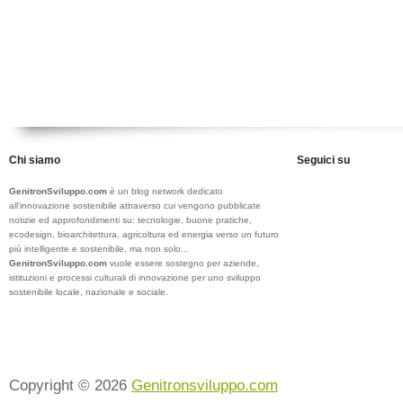
Chi siamo
Seguici su
GenitronSviluppo.com
è un blog network dedicato
all’innovazione sostenibile attraverso cui vengono pubblicate
notizie ed approfondimenti su: tecnologie, buone pratiche,
ecodesign, bioarchitettura, agricoltura ed energia verso un futuro
più intelligente e sostenibile, ma non solo...
GenitronSviluppo.com
vuole essere sostegno per aziende,
istituzioni e processi culturali di innovazione per uno sviluppo
sostenibile locale, nazionale e sociale.
Copyright © 2026
Genitronsviluppo.com