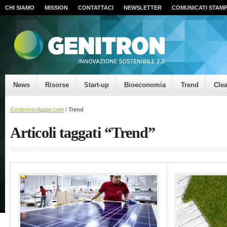
CHI SIAMO
MISSION
CONTATTACI
NEWSLETTER
COMUNICATI STAM
News
Risorse
Start-up
Bioeconomia
Trend
Cle
Genitronsviluppo.com
/
Trend
Articoli taggati “Trend”