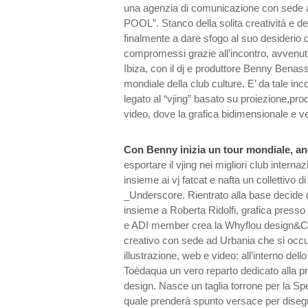
una agenzia di comunicazione con sede
POOL”. Stanco della solita creatività e de
finalmente a dare sfogo al suo desiderio d
compromessi grazie all’incontro, avvenut
Ibiza, con il dj e produttore Benny Benassi
mondiale della club culture. E’ da tale in
legato al “vjing” basato su proiezione,pr
video, dove la grafica bidimensionale e ve
Con Benny inizia un tour mondiale, an
esportare il vjing nei migliori club interna
insieme ai vj fatcat e nafta un collettivo d
_Underscore. Rientrato alla base decide d
insieme a Roberta Ridolfi, grafica press
e ADI member crea la Whyflou design&C
creativo con sede ad Urbania che si occup
illustrazione, web e video: all’interno del
Toèdaqua un vero reparto dedicato alla pro
design. Nasce un taglia torrone per la Spe
quale prenderà spunto versace per diseg