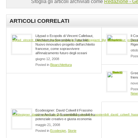
Sfoglia gli articoli archiviati come
Redazione - Ge
ARTICOLI CORRELATI
Lilypad o Ecopolis di Vincent Callebaut,
Il Co
l’Architettura Sostenibile e Futuribile.
Desig
Nuovo innovativo progetto dell’architetto
Rige
francese, come sopravvivere
otto
all’innalzamento futuro degli oceani
Post
giugno 12, 2008
Posted in
Bioarchitettura
Gree
frien
nove
Post
New
Ecodesigner: David Colwell il Frassino
come Acciaio. 2 Sostenibilità possibili fra
potenziale creativo e giusta economia
maggio 21, 2008
Posted in
Ecodesign
,
Storie