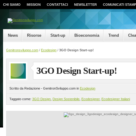
CHI SIAMO
MISSION
CONTATTACI
NEWSLETTER
COMUNICATI STAM
News
Risorse
Start-up
Bioeconomia
Trend
Cle
Genitronsviluppo.com
/
Ecodesign
/
3GO Design Start-up!
3GO Design Start-up!
Scritto da Redazione - GenitronSviluppo.com in
Ecodesign
Taggato come:
3GO Design
,
Design Sostenibile
,
Ecodesigner
,
Ecodesigner Italiani