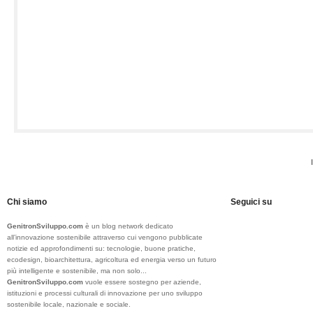
Chi siamo
Seguici su
GenitronSviluppo.com
è un blog network dedicato
all’innovazione sostenibile attraverso cui vengono pubblicate
notizie ed approfondimenti su: tecnologie, buone pratiche,
ecodesign, bioarchitettura, agricoltura ed energia verso un futuro
più intelligente e sostenibile, ma non solo...
GenitronSviluppo.com
vuole essere sostegno per aziende,
istituzioni e processi culturali di innovazione per uno sviluppo
sostenibile locale, nazionale e sociale.