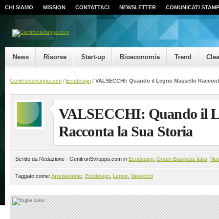
CHI SIAMO
MISSION
CONTATTACI
NEWSLETTER
COMUNICATI STAM
News
Risorse
Start-up
Bioeconomia
Trend
Cle
Genitronsviluppo.com
/
Ecodesign
/
VALSECCHI: Quando il Legno Massello Racconta
VALSECCHI: Quando il Le
Racconta la Sua Storia
Scritto da Redazione - GenitronSviluppo.com in
Ecodesign
,
Green Business Italia
,
Ne
Taggato come:
Arredamento
,
Ecodesign
,
Legno
,
Valsecchi