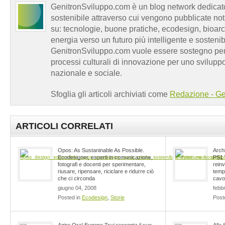
GenitronSviluppo.com è un blog network dedicato
sostenibile attraverso cui vengono pubblicate no
su: tecnologie, buone pratiche, ecodesign, bioarch
energia verso un futuro più intelligente e sosten
GenitronSviluppo.com vuole essere sostegno per a
processi culturali di innovazione per uno sviluppo
nazionale e sociale.
Sfoglia gli articoli archiviati come
Redazione - Ge
ARTICOLI CORRELATI
Opos: As Sustaninable As Possible.
Archi
Ecodesigner, esperti in comunicazione,
PS1 
fotografi e docenti per sperimentare,
rein
riusare, ripensare, riciclare e ridurre ciò
tempo
che ci circonda
cavo
giugno 04, 2008
febb
Posted in
Ecodesign
,
Storie
Post
Agire Ora! Eugene Tsui racconta il suo
Alla