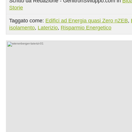
Scritto da Redazione - GenitronSviluppo.com in
Bioa
Storie
Taggato come:
Edifici ad Energia quasi Zero nZEB
,
isolamento
,
Laterizio
,
Risparmio Energetico