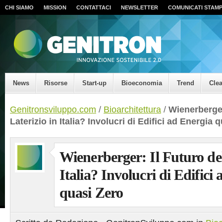
CHI SIAMO
MISSION
CONTATTACI
NEWSLETTER
COMUNICATI STAM
News
Risorse
Start-up
Bioeconomia
Trend
Cle
Genitronsviluppo.com
/
Bioarchitettura
/
Wienerberger
Laterizio in Italia? Involucri di Edifici ad Energia 
Wienerberger: Il Futuro del
Italia? Involucri di Edifici
quasi Zero