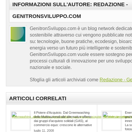
INFORMAZIONI SULL'AUTORE: REDAZIONE -
GENITRONSVILUPPO.COM
GenitronSviluppo.com è un blog network dedicato
sostenibile attraverso cui vengono pubblicate no
su: tecnologie, buone pratiche, ecodesign, bioarch
energia verso un futuro più intelligente e sosten
GenitronSviluppo.com vuole essere sostegno per a
processi culturali di innovazione per uno sviluppo
nazionale e sociale.
Sfoglia gli articoli archiviati come
Redazione - Ge
ARTICOLI CORRELATI
Il Potere d’Acquisto. Dal Greenwashing
Ener
delle Multinazionali alle alternative offerte
gran
dai gruppi d’acquisto solidali (GAS), al
inne
commercio equo: crescono le alternative
La sc
fotos
luglio 11, 2008