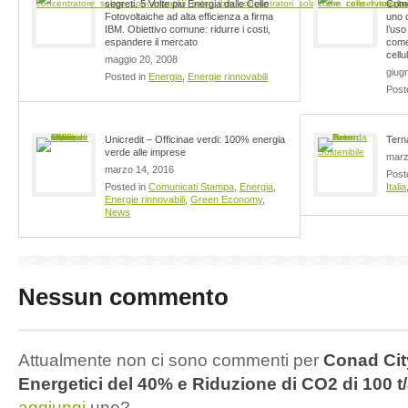
segreti. 5 Volte più Energia dalle Celle
Come 
Fotovoltaiche ad alta efficienza a firma
uno d
IBM. Obiettivo comune: ridurre i costi,
l’uso
espandere il mercato
come
cellu
maggio 20, 2008
giug
Posted in
Energia
,
Energie rinnovabili
Post
Unicredit – Officinae verdi: 100% energia
Terna
verde alle imprese
marz
marzo 14, 2016
Post
Posted in
Comunicati Stampa
,
Energia
,
Italia
Energie rinnovabili
,
Green Economy
,
News
Nessun commento
Attualmente non ci sono commenti per
Conad Cit
Energetici del 40% e Riduzione di CO2 di 100 t
aggiungi
uno?