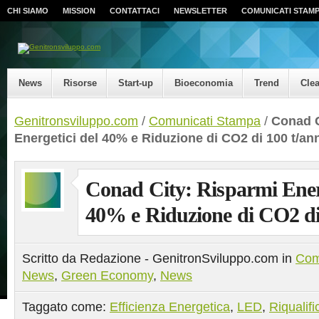
CHI SIAMO
MISSION
CONTATTACI
NEWSLETTER
COMUNICATI STAM
News
Risorse
Start-up
Bioeconomia
Trend
Cle
Genitronsviluppo.com
/
Comunicati Stampa
/
Conad C
Energetici del 40% e Riduzione di CO2 di 100 t/an
Conad City: Risparmi Energ
40% e Riduzione di CO2 di
Scritto da Redazione - GenitronSviluppo.com in
Com
News
,
Green Economy
,
News
Taggato come:
Efficienza Energetica
,
LED
,
Riqualif