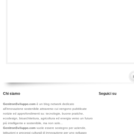
Chi siamo
Seguici su
GenitronSviluppo.com
è un blog network dedicato
all’innovazione sostenibile attraverso cui vengono pubblicate
notizie ed approfondimenti su: tecnologie, buone pratiche,
ecodesign, bioarchitettura, agricoltura ed energia verso un futuro
più intelligente e sostenibile, ma non solo...
GenitronSviluppo.com
vuole essere sostegno per aziende,
istituzioni e processi culturali di innovazione per uno sviluppo