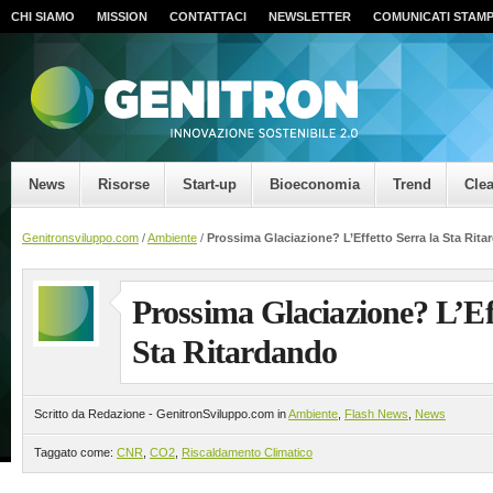
CHI SIAMO
MISSION
CONTATTACI
NEWSLETTER
COMUNICATI STAM
News
Risorse
Start-up
Bioeconomia
Trend
Cle
Genitronsviluppo.com
/
Ambiente
/
Prossima Glaciazione? L’Effetto Serra la Sta Rit
Prossima Glaciazione? L’Eff
Sta Ritardando
Scritto da Redazione - GenitronSviluppo.com in
Ambiente
,
Flash News
,
News
Taggato come:
CNR
,
CO2
,
Riscaldamento Climatico