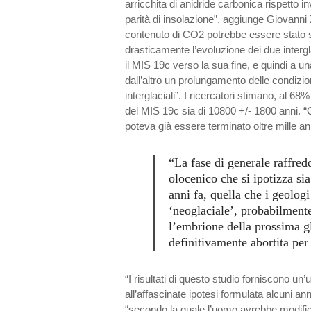
arricchita di anidride carbonica rispetto 
parità di insolazione”, aggiunge Giovanni 
contenuto di CO2 potrebbe essere stato su
drasticamente l’evoluzione dei due intergl
il MIS 19c verso la sua fine, e quindi a 
dall’altro un prolungamento delle condizion
interglaciali”. I ricercatori stimano, al 68%
del MIS 19c sia di 10800 +/- 1800 anni. “
poteva già essere terminato oltre mille an
“La fase di generale raffre
olocenico che si ipotizza sia
anni fa, quella che i geolog
‘neoglaciale’, probabilment
l’embrione della prossima gl
definitivamente abortita per
“I risultati di questo studio forniscono un’u
all’affascinate ipotesi formulata alcuni anni
“secondo la quale l’uomo avrebbe modifica