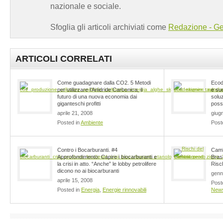
nazionale e sociale.
Sfoglia gli articoli archiviati come
Redazione - Ge
ARTICOLI CORRELATI
Come guadagnare dalla CO2. 5 Metodi
Ecod
per utilizzare l’Anidride Carbonica, il
e suc
futuro di una nuova economia dai
soluz
giganteschi profitti
possi
aprile 21, 2008
giug
Posted in
Ambiente
Post
Contro i Bocarburanti. #4
Camb
Approfondimento: Capire i biocarburanti e
Bras
la crisi in atto. “Anche” le lobby petrolifere
Risc
dicono no ai biocarburanti
genn
aprile 15, 2008
Post
Posted in
Energia
,
Energie rinnovabili
New