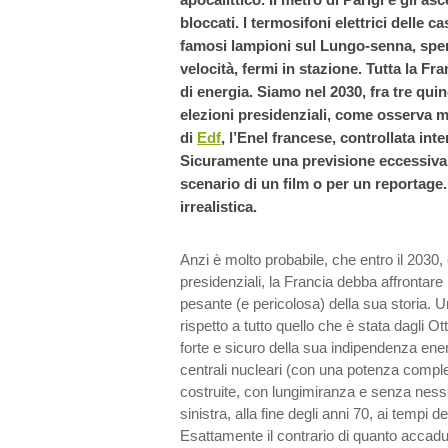
bloccati. I termosifoni elettrici delle cas
famosi lampioni sul Lungo-senna, spenti.
velocità, fermi in stazione. Tutta la F
di energia. Siamo nel 2030, fra tre quin
elezioni presidenziali, come osserva 
di
Edf
, l’Enel francese, controllata int
Sicuramente una previsione eccessiva
scenario di un film o per un reporta
irrealistica.
Anzi è molto probabile, che entro il 2030, 
presidenziali, la Francia debba affrontare 
pesante (e pericolosa) della sua storia. 
rispetto a tutto quello che è stata dagli O
forte e sicuro della sua indipendenza ener
centrali nucleari (con una potenza comple
costruite, con lungimiranza e senza ness
sinistra, alla fine degli anni 70, ai tempi d
Esattamente il contrario di quanto accadut