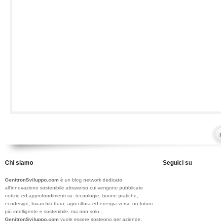
Chi siamo
Seguici su
GenitronSviluppo.com
è un blog network dedicato
all’innovazione sostenibile attraverso cui vengono pubblicate
notizie ed approfondimenti su: tecnologie, buone pratiche,
ecodesign, bioarchitettura, agricoltura ed energia verso un futuro
più intelligente e sostenibile, ma non solo...
GenitronSviluppo.com
vuole essere sostegno per aziende,