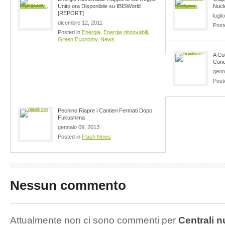
Unito ora Disponibile su IBISWorld
Nucl
[REPORT]
lugli
dicembre 12, 2011
Post
Posted in
Energia
,
Energie rinnovabili
,
Green Economy
,
News
A Col
Conq
genn
Post
Pechino Riapre i Cantieri Fermati Dopo
Fukushima
gennaio 09, 2013
Posted in
Flash News
Nessun commento
Attualmente non ci sono commenti per
Centrali n