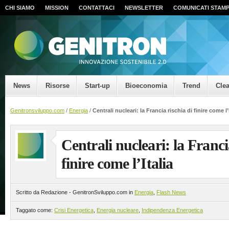
CHI SIAMO
MISSION
CONTATTACI
NEWSLETTER
COMUNICATI STAM
News
Risorse
Start-up
Bioeconomia
Trend
Cle
Genitronsviluppo.com
/
Energia
/
Centrali nucleari: la Francia rischia di finire come l’
Centrali nucleari: la Franci
finire come l’Italia
Scritto da Redazione - GenitronSviluppo.com in
Energia
,
Flash News
Taggato come:
Crisi Energetica
,
Energia nucleare
,
Indipendenza Energetica