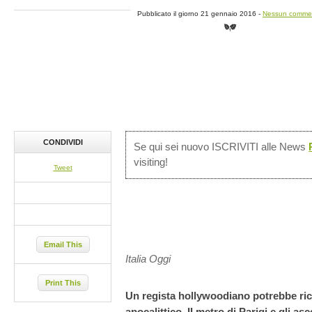
Pubblicato il giorno 21 gennaio 2016 -
Nessun comme
CONDIVIDI
Se qui sei nuovo ISCRIVITI alle News
visiting!
Tweet
Email This
Italia Oggi
Print This
Un regista hollywoodiano potrebbe ricav
apocalittico. II metro di Parigi e gli asc