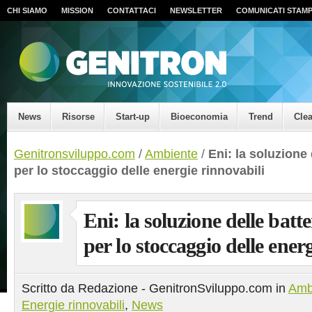
CHI SIAMO
MISSION
CONTATTACI
NEWSLETTER
COMUNICATI STAM
News
Risorse
Start-up
Bioeconomia
Trend
Cle
Genitronsviluppo.com
/
Ambiente
/
Eni: la soluzione 
per lo stoccaggio delle energie rinnovabili
Eni: la soluzione delle batte
per lo stoccaggio delle ener
Scritto da Redazione - GenitronSviluppo.com in
Amb
Energie rinnovabili
,
News