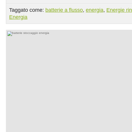
Taggato come:
batterie a flusso
,
energia
,
Energie rin
Energia