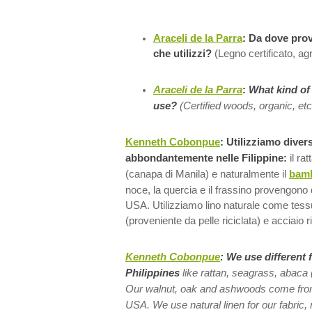
Araceli de la Parra
:
Da dove prov
che utilizzi?
(Legno certificato, agr
Araceli de la Parra
:
What kind of
use?
(Certified woods, organic, etc
Kenneth Cobonpue
: Utilizziamo diver
abbondantemente nelle Filippine:
il ra
(canapa di Manila) e naturalmente il
bam
noce, la quercia e il frassino provengono d
USA. Utilizziamo lino naturale come tessut
(proveniente da pelle riciclata) e acciaio ri
Kenneth Cobonpue
:
We use different 
Philippines
like rattan, seagrass, abac
Our walnut, oak and ashwoods come from 
USA. We use natural linen for our fabric, 