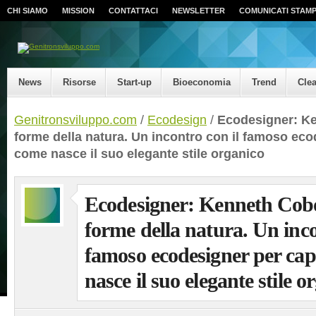
CHI SIAMO
MISSION
CONTATTACI
NEWSLETTER
COMUNICATI STAM
News
Risorse
Start-up
Bioeconomia
Trend
Cle
Genitronsviluppo.com
/
Ecodesign
/
Ecodesigner: K
forme della natura. Un incontro con il famoso eco
come nasce il suo elegante stile organico
Ecodesigner: Kenneth Cobo
forme della natura. Un inco
famoso ecodesigner per cap
nasce il suo elegante stile o