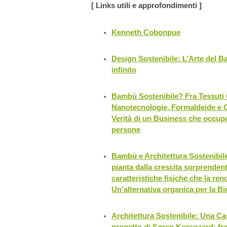
[ Links utili e approfondimenti ]
Kenneth Cobonpue
Design Sostenibile: L’Arte del Ba
infinito
Bambù Sostenibile? Fra Tessuti 
Nanotecnologie, Formaldeide e Cer
Verità di un Business che occupa
persone
Bambù e Architettura Sostenibile.
pianta dalla crescita sorprendent
caratteristiche fisiche che la re
Un’alternativa organica per la Bi
Architettura Sostenibile: Una Ca
progetto di Søren Korsgaard: fr