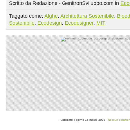
Scritto da Redazione - GenitronSviluppo.com in
Eco
Taggato come:
Alghe
,
Architettura Sostenibile
,
Bioedi
Sostenibile
,
Ecodesign
,
Ecodesigner
,
MIT
Pubblicato il giorno 15 marzo 2008 -
Nessun commen