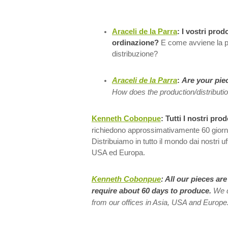
Araceli de la Parra
:
I vostri prod
ordinazione?
E come avviene la p
distribuzione?
Araceli de la Parra
:
Are your pie
How does the production/distributi
Kenneth Cobonpue
: Tutti I nostri pr
richiedono approssimativamente 60 giorni 
Distribuiamo in tutto il mondo dai nostri uf
USA ed Europa.
Kenneth Cobonpue
:
All our pieces ar
require about 60 days to produce.
We d
from our offices in Asia, USA and Europe