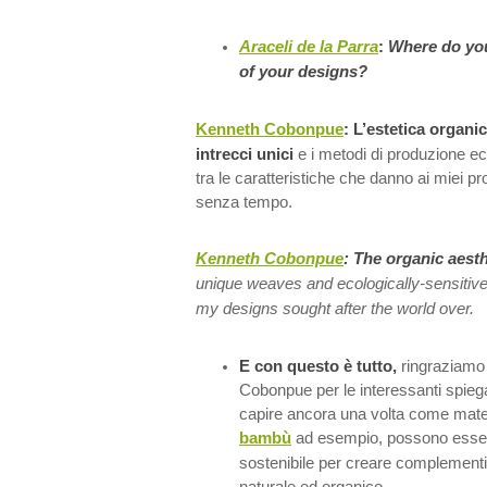
Araceli de la Parra
:
Where do you
of your designs?
Kenneth Cobonpue
: L’estetica organica
intrecci unici
e i metodi di produzione e
tra le caratteristiche che danno ai miei pr
senza tempo.
Kenneth Cobonpue
:
The organic aesthe
unique weaves and ecologically-sensiti
my designs sought after the world over.
E con questo è tutto,
ringraziamo
Cobonpue per le interessanti spiega
capire ancora una volta come materi
bambù
ad esempio, possono essere
sostenibile per creare complementi
naturale ed organico.