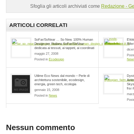
Sfoglia gli articoli archiviati come
Redazione - Ge
ARTICOLI CORRELATI
SoFar/SoNear … So New. 100% Human
EVol
Design per l’italiana SoFar/SoNear
Rifer
dedicata ai tessuti, ai tappeti, ai coordinati
dice
maggio 27, 2008
Post
Posted in
Ecodesign
New
Utlime Eco News dal mondo – Perle di
Dyst
architettura sostenibile, ecodesign,
Azien
energia, green tech, ecologia
Skys
fra i
gennaio 15, 2008
marz
Posted in
News
Post
Nessun commento