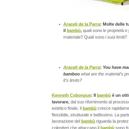
Araceli de la Parra
:
Molte delle t
il
bambù
,
quali sono le proprietà e 
materiale? Quali sono i suoi limiti?
Araceli de la Parra
:
You have ma
bamboo
what are the material’s pro
it’s limits?
Kenneth Cobonpue
: Il
bambù
è un ott
lavorare,
dal suo rifornimento al processo
estetico finale, il
bambù
cresce rapidame
flessibile, strutturale e bellissimo. La par
lavorazione del
bambù
riguarda la protezi
coleotteri che attaccano il
bambù
sono fra 