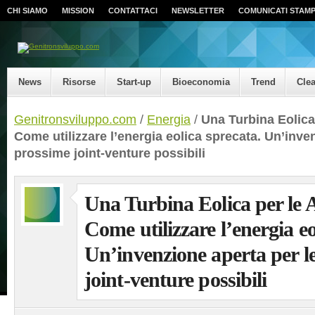
CHI SIAMO
MISSION
CONTATTACI
NEWSLETTER
COMUNICATI STAM
News
Risorse
Start-up
Bioeconomia
Trend
Cle
Genitronsviluppo.com
/
Energia
/
Una Turbina Eolica
Come utilizzare l’energia eolica sprecata. Un’inve
prossime joint-venture possibili
Una Turbina Eolica per le 
Come utilizzare l’energia eo
Un’invenzione aperta per l
joint-venture possibili