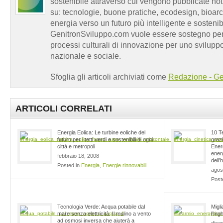
sostenibile attraverso cui vengono pubblicate no
su: tecnologie, buone pratiche, ecodesign, bioarch
energia verso un futuro più intelligente e sosten
GenitronSviluppo.com vuole essere sostegno per a
processi culturali di innovazione per uno sviluppo
nazionale e sociale.
Sfoglia gli articoli archiviati come
Redazione - Ge
ARTICOLI CORRELATI
Energia Eolica: Le turbine eoliche del
10 T
futuro per i tetti verdi e sostenibili di ogni
graz
città e metropoli
Energ
energ
febbraio 18, 2008
dell’
Posted in
Energia
,
Energie rinnovabili
agos
Post
Tecnologia Verde: Acqua potabile dal
Migli
mare senza elettricità. Il mulino a vento
l’Ingh
ad osmosi inversa che aiuterà a
dice