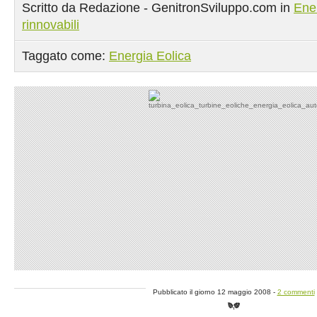
Scritto da Redazione - GenitronSviluppo.com in
Ene
rinnovabili
Taggato come:
Energia Eolica
Pubblicato il giorno 12 maggio 2008 -
2 commenti