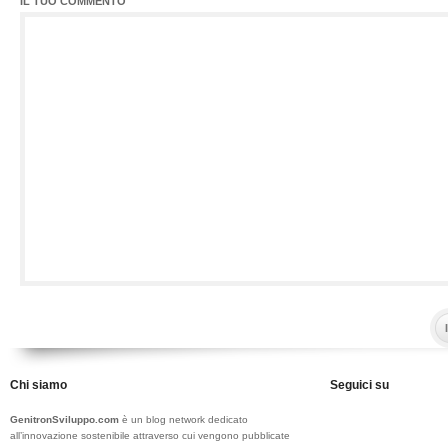
IL TUO COMMENTO
Chi siamo
Seguici su
GenitronSviluppo.com
è un blog network dedicato
all’innovazione sostenibile attraverso cui vengono pubblicate