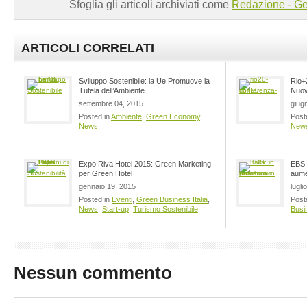
Sfoglia gli articoli archiviati come
Redazione - Ge
ARTICOLI CORRELATI
Sviluppo Sostenibile: la Ue Promuove la
Rio+2
Tutela dell’Ambiente
Nuov
settembre 04, 2015
giug
Posted in
Ambiente
,
Green Economy
,
Post
News
New
Expo Riva Hotel 2015: Green Marketing
EBS: 
per Green Hotel
aume
gennaio 19, 2015
lugli
Posted in
Eventi
,
Green Business Italia
,
Post
News
,
Start-up
,
Turismo Sostenibile
Busin
Nessun commento