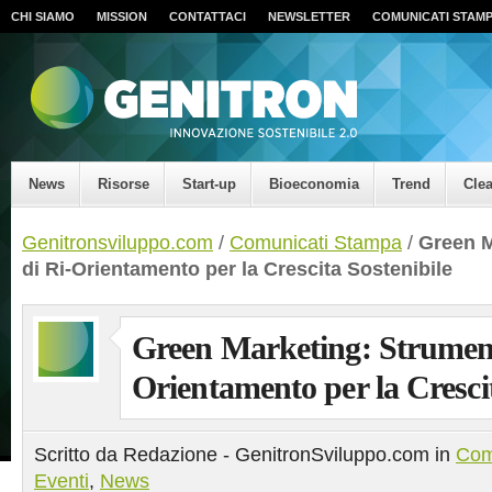
CHI SIAMO
MISSION
CONTATTACI
NEWSLETTER
COMUNICATI STAM
News
Risorse
Start-up
Bioeconomia
Trend
Cle
Genitronsviluppo.com
/
Comunicati Stampa
/
Green M
di Ri-Orientamento per la Crescita Sostenibile
Green Marketing: Strument
Orientamento per la Crescit
Scritto da Redazione - GenitronSviluppo.com in
Com
Eventi
,
News