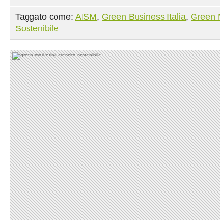
Taggato come:
AISM
,
Green Business Italia
,
Green 
Sostenibile