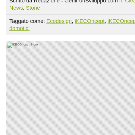
Scritto da Redazione - GenitronSviluppo.com in
Cle
News
,
Storie
Taggato come:
Ecodesign
,
iKECOncept
,
iKECOncep
domotici