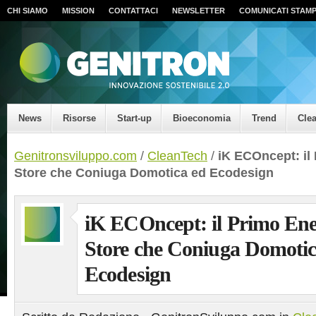
CHI SIAMO
MISSION
CONTATTACI
NEWSLETTER
COMUNICATI STAM
News
Risorse
Start-up
Bioeconomia
Trend
Cle
Genitronsviluppo.com
/
CleanTech
/
iK ECOncept: il
Store che Coniuga Domotica ed Ecodesign
iK ECOncept: il Primo En
Store che Coniuga Domotic
Ecodesign