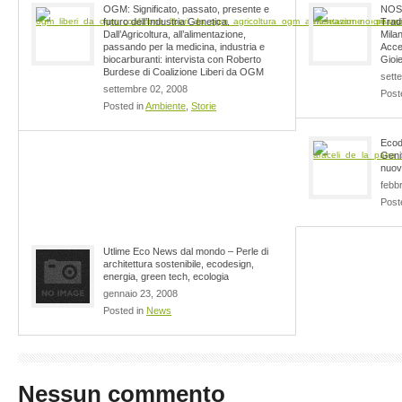
OGM: Significato, passato, presente e
NOSE
futuro dell’Industria Genetica.
Trad
Dall’Agricoltura, all’alimentazione,
Milan
passando per la medicina, industria e
Acces
biocarburanti: intervista con Roberto
Gioie
Burdese di Coalizione Liberi da OGM
sett
settembre 02, 2008
Post
Posted in
Ambiente
,
Storie
Ecod
Genit
nuovi
febb
Post
Utlime Eco News dal mondo – Perle di
architettura sostenibile, ecodesign,
energia, green tech, ecologia
gennaio 23, 2008
Posted in
News
Nessun commento