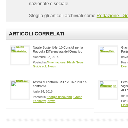
nazionale e sociale.
Sfoglia gli articoli archiviati come
Redazione - Ge
ARTICOLI CORRELATI
Natale Sostenibile: 10 Consigli per la
Giaci
Raccolta Differenziata dell’Organico
Part
dicembre 22, 2014
nove
Posted in
Alimentazione
,
Flash News
,
Post
Guide utili
,
News
Even
Attività di controllo GSE: 2016 e 2017 a
Pers
confronto
Vign
AFE
luglio 24, 2018
genn
Posted in
Energie rinnovabili
,
Green
Economy
,
News
Post
Flas