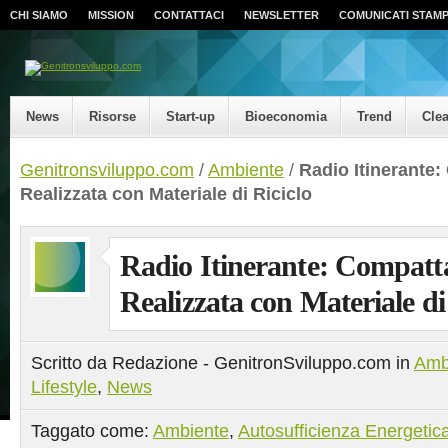
CHI SIAMO
MISSION
CONTATTACI
NEWSLETTER
COMUNICATI STAM
News
Risorse
Start-up
Bioeconomia
Trend
Cle
Genitronsviluppo.com
/
Ambiente
/
Radio Itinerante
Realizzata con Materiale di Riciclo
Radio Itinerante: Compatt
Realizzata con Materiale di
Scritto da Redazione - GenitronSviluppo.com in
Amb
Lifestyle
,
News
Taggato come:
Ambiente
,
Autosufficienza Energetic