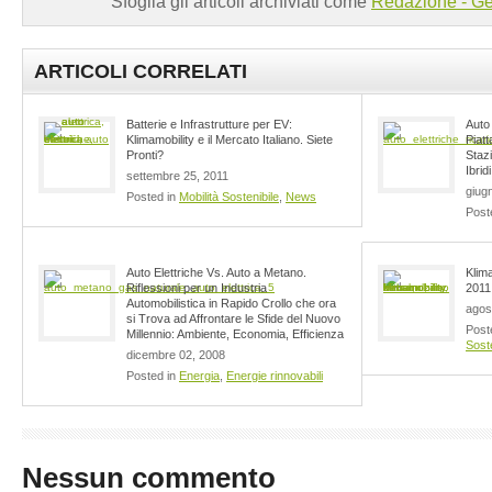
Sfoglia gli articoli archiviati come
Redazione - Ge
ARTICOLI CORRELATI
Batterie e Infrastrutture per EV:
Auto 
Klimamobility e il Mercato Italiano. Siete
Piat
Pronti?
Stazi
Ibrid
settembre 25, 2011
giug
Posted in
Mobilità Sostenibile
,
News
Post
Auto Elettriche Vs. Auto a Metano.
Klim
Riflessioni per un Industria
2011
Automobilistica in Rapido Crollo che ora
agos
si Trova ad Affrontare le Sfide del Nuovo
Post
Millennio: Ambiente, Economia, Efficienza
Soste
dicembre 02, 2008
Posted in
Energia
,
Energie rinnovabili
Nessun commento