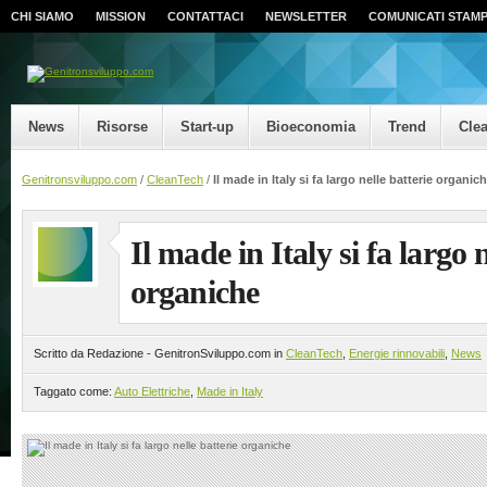
CHI SIAMO
MISSION
CONTATTACI
NEWSLETTER
COMUNICATI STAM
News
Risorse
Start-up
Bioeconomia
Trend
Cle
Genitronsviluppo.com
/
CleanTech
/
Il made in Italy si fa largo nelle batterie organic
Il made in Italy si fa largo n
organiche
Scritto da Redazione - GenitronSviluppo.com in
CleanTech
,
Energie rinnovabili
,
News
Taggato come:
Auto Elettriche
,
Made in Italy