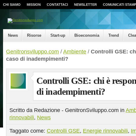
CHI SIAMO
MISSION
CONTATTACI
NEWSLETTER
COMUNICATI STAM
News
Risorse
Start-up
Bioeconomia
Trend
Cle
Genitronsviluppo.com
/
Ambiente
/
Controlli GSE: ch
caso di inadempimenti?
Controlli GSE: chi è respon
di inadempimenti?
Scritto da Redazione - GenitronSviluppo.com in
Amb
rinnovabili
,
News
Taggato come:
Controlli GSE
,
Energie rinnovabili
,
Im