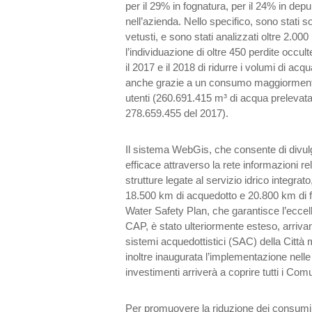
per il 29% in fognatura, per il 24% in dep
nell’azienda. Nello specifico, sono stati so
vetusti, e sono stati analizzati oltre 2.0
l’individuazione di oltre 450 perdite occ
il 2017 e il 2018 di ridurre i volumi di acqu
anche grazie a un consumo maggiormente
utenti (260.691.415 m³ di acqua prelevata
278.659.455 del 2017).
Il sistema WebGis, che consente di divul
efficace attraverso la rete informazioni rela
strutture legate al servizio idrico integra
18.500 km di acquedotto e 20.800 km di fo
Water Safety Plan, che garantisce l’ecce
CAP, è stato ulteriormente esteso, arriva
sistemi acquedottistici (SAC) della Città 
inoltre inaugurata l’implementazione nelle
investimenti arriverà a coprire tutti i Comu
Per promuovere la riduzione dei consumi d