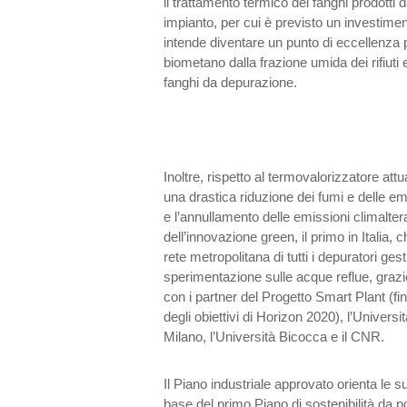
il trattamento termico dei fanghi prodotti d
impianto, per cui è previsto un investiment
intende diventare un punto di eccellenza 
biometano dalla frazione umida dei rifiuti 
fanghi da depurazione.
Inoltre, rispetto al termovalorizzatore att
una drastica riduzione dei fumi e delle 
e l’annullamento delle emissioni climalter
dell’innovazione green, il primo in Italia, 
rete metropolitana di tutti i depuratori ge
sperimentazione sulle acque reflue, grazi
con i partner del Progetto Smart Plant (fi
degli obiettivi di Horizon 2020), l’Universit
Milano, l’Università Bicocca e il CNR.
Il Piano industriale approvato orienta le su
base del primo Piano di sostenibilità da 