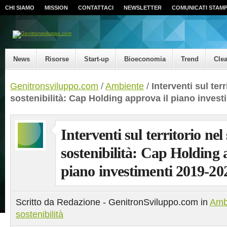
CHI SIAMO
MISSION
CONTATTACI
NEWSLETTER
COMUNICATI STAM
News
Risorse
Start-up
Bioeconomia
Trend
Cle
Genitronsviluppo.com
/
Ambiente
/
Interventi sul ter
sostenibilità: Cap Holding approva il piano inves
Interventi sul territorio nel
sostenibilità: Cap Holding 
piano investimenti 2019-20
Scritto da Redazione - GenitronSviluppo.com in
Amb
sostenibilità