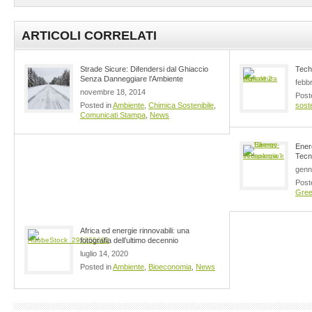
ARTICOLI CORRELATI
Strade Sicure: Difendersi dal Ghiaccio
Tech 
Senza Danneggiare l’Ambiente
febb
novembre 18, 2014
Post
Posted in
Ambiente
,
Chimica Sostenibile
,
soste
Comunicati Stampa
,
News
Ener
Tecno
genn
Post
Gre
Africa ed energie rinnovabili: una
fotografia dell’ultimo decennio
luglio 14, 2020
Posted in
Ambiente
,
Bioeconomia
,
News