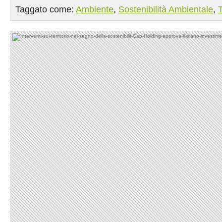
Taggato come:
Ambiente
,
Sostenibilità Ambientale
,
T