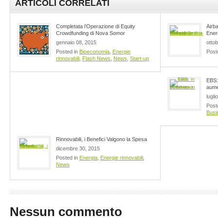
ARTICOLI CORRELATI
Completata l’Operazione di Equity
Airba
Crowdfunding di Nova Somor
Ener
gennaio 08, 2015
otto
Posted in
Bioeconomia
,
Energie
Post
rinnovabili
,
Flash News
,
News
,
Start-up
EBS: 
aume
lugli
Post
Busin
Rinnovabili, i Benefici Valgono la Spesa
dicembre 30, 2015
Posted in
Energia
,
Energie rinnovabili
,
News
Nessun commento