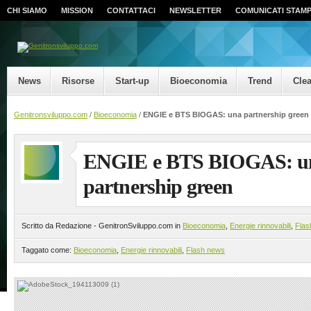
CHI SIAMO
MISSION
CONTATTACI
NEWSLETTER
COMUNICATI STAM
News
Risorse
Start-up
Bioeconomia
Trend
Cle
Genitronsviluppo.com
/
Bioeconomia
/
ENGIE e BTS BIOGAS: una partnership green
ENGIE e BTS BIOGAS: u
partnership green
Scritto da Redazione - GenitronSviluppo.com in
Bioeconomia
,
Energie rinnovabili
,
Fla
Taggato come:
Bioeconomia
,
Energie rinnovabili
,
Flash news