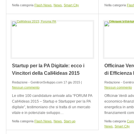
Nella categoria
Flash News
,
News
,
Smart City
Nella categoria
Flas
Startup per la PA Digitale: ecco i
Officinae Ver
Vincitori della Call4ideas 2015
di Efficienza
Redazione - GenitronSviluppo.com 17 giu 2015 |
Redazione - Genitr
Nessun commento
Nessun commento
Le oltre 100 candidature arrivate alla “FORUM PA
Officinæ Verdi advi
Call4ideas 2015 – Startup e Startupper per la PA
economico-finanzia
digitale”, testimoniano che si tratta di un mercato
energetica in amb
vitale e in potenziale sviluppo…
finanziamenti com
Nella categoria
Flash News
,
News
,
Start-up
Nella categoria
Comu
News
,
Smart City