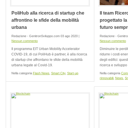
PoliHub alla ricerca di startup che
Il team Ricer
affrontino le sfide della mobilità
progettato l
urbana
futuro sempr
Redazione - GenitronSviluppo.com 03 ago 2020 |
Redazione - Genitro
Nessun commento
Nessun commento
Il programma EIT Urban Mobility Accelerator
Diminuire le perdit
COVID-19, di cui PoliHub è partner, è alla ricerca
ridurre i costi ene
di startup che affrontano le sfide della mobilità
degli edifici: quest
urbana legate al Covid-19.
ricerca e sviluppo
Nella categoria
Flash News
,
Smart City
,
Start-up
Nella categoria
Comu
rinnovabili
,
News
,
Sm