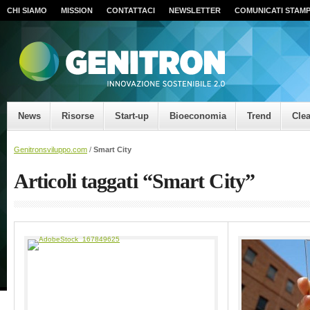
CHI SIAMO
MISSION
CONTATTACI
NEWSLETTER
COMUNICATI STAM
News
Risorse
Start-up
Bioeconomia
Trend
Cle
Genitronsviluppo.com
/
Smart City
Articoli taggati “Smart City”