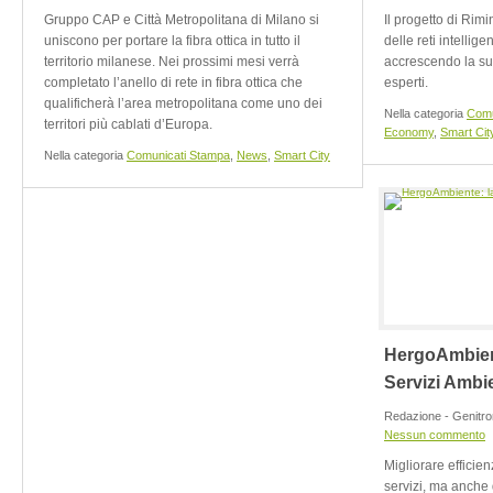
Gruppo CAP e Città Metropolitana di Milano si
Il progetto di Rimi
uniscono per portare la fibra ottica in tutto il
delle reti intellige
territorio milanese. Nei prossimi mesi verrà
accrescendo la su
completato l’anello di rete in fibra ottica che
esperti.
qualificherà l’area metropolitana come uno dei
Nella categoria
Comu
territori più cablati d’Europa.
Economy
,
Smart Cit
Nella categoria
Comunicati Stampa
,
News
,
Smart City
HergoAmbient
Servizi Ambie
Redazione - Genitro
Nessun commento
Migliorare efficien
servizi, ma anche 