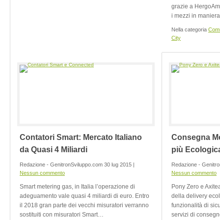
grazie a HergoAmb
i mezzi in manier
Nella categoria
Comu
City
Contatori Smart: Mercato Italiano
Consegna Me
da Quasi 4 Miliardi
più Ecologic
Redazione - GenitronSviluppo.com 30 lug 2015 |
Redazione - Genitro
Nessun commento
Nessun commento
Smart metering gas, in Italia l’operazione di
Pony Zero e Axitea 
adeguamento vale quasi 4 miliardi di euro. Entro
della delivery eco
il 2018 gran parte dei vecchi misuratori verranno
funzionalità di sic
sostituiti con misuratori Smart…
servizi di consegn