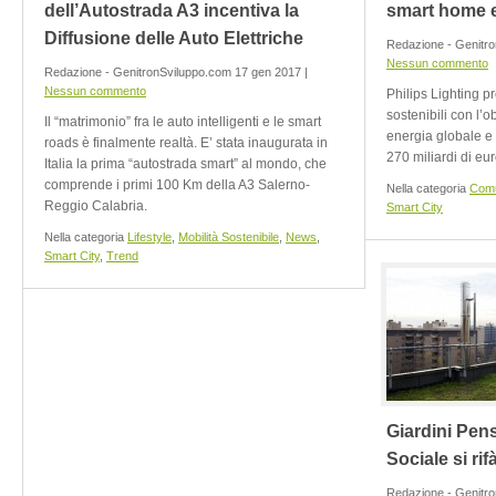
dell’Autostrada A3 incentiva la
smart home e 
Diffusione delle Auto Elettriche
Redazione - Genitr
Nessun commento
Redazione - GenitronSviluppo.com 17 gen 2017 |
Nessun commento
Philips Lighting pr
sostenibili con l’o
Il “matrimonio” fra le auto intelligenti e le smart
energia globale e 
roads è finalmente realtà. E’ stata inaugurata in
270 miliardi di eur
Italia la prima “autostrada smart” al mondo, che
comprende i primi 100 Km della A3 Salerno-
Nella categoria
Comu
Reggio Calabria.
Smart City
Nella categoria
Lifestyle
,
Mobilità Sostenibile
,
News
,
Smart City
,
Trend
Giardini Pens
Sociale si rif
Redazione - Genitro