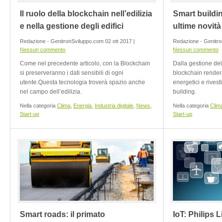
Il ruolo della blockchain nell’edilizia
Smart buildin
e nella gestione degli edifici
ultime novità
Redazione - GenitronSviluppo.com 02 ott 2017 |
Redazione - Genitro
Nessun commento
Nessun commento
Come nel precedente articolo, con la Blockchain
Dalla gestione dell
si preserveranno i dati sensibili di ogni
blockchain renderà 
utente.Questa tecnologia troverà spazio anche
energetici e rivest
nel campo dell’edilizia.
building.
Nella categoria
Clima
,
Energia
,
Industria digitale
,
News
,
Nella categoria
Clim
Start-up
Start-up
Smart roads: il primato
IoT: Philips 