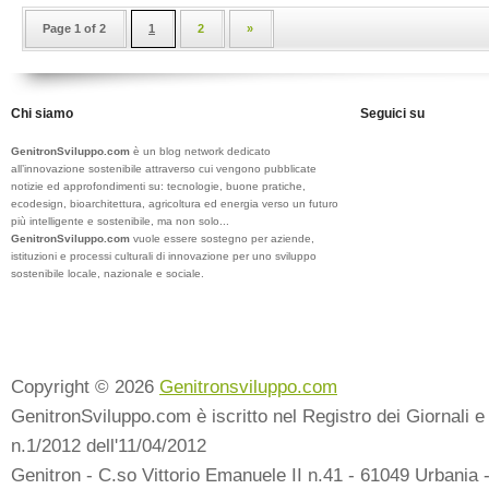
Page 1 of 2
1
2
»
Chi siamo
Seguici su
GenitronSviluppo.com
è un blog network dedicato
all’innovazione sostenibile attraverso cui vengono pubblicate
notizie ed approfondimenti su: tecnologie, buone pratiche,
ecodesign, bioarchitettura, agricoltura ed energia verso un futuro
più intelligente e sostenibile, ma non solo...
GenitronSviluppo.com
vuole essere sostegno per aziende,
istituzioni e processi culturali di innovazione per uno sviluppo
sostenibile locale, nazionale e sociale.
Copyright © 2026
Genitronsviluppo.com
GenitronSviluppo.com è iscritto nel Registro dei Giornali e 
n.1/2012 dell'11/04/2012
Genitron - C.so Vittorio Emanuele II n.41 - 61049 Urbania 