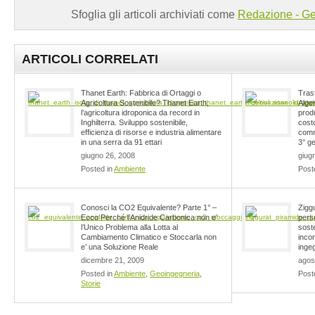
Sfoglia gli articoli archiviati come
Redazione - Ge
ARTICOLI CORRELATI
Thanet Earth: Fabbrica di Ortaggi o
Tras
Agricoltura Sostenibile? Thanet Earth,
Algen
l’agricoltura idroponica da record in
prod
Inghilterra. Sviluppo sostenibile,
cost
efficienza di risorse e industria alimentare
comm
in una serra da 91 ettari
3° g
giugno 26, 2008
giug
Posted in
Ambiente
Post
Conosci la CO2 Equivalente? Parte 1° –
Ziggu
Ecco Perché l’Anidride Carbonica non e’
pers
l’Unico Problema alla Lotta al
soste
Cambiamento Climatico e Stoccarla non
incon
e’ una Soluzione Reale
inge
dicembre 21, 2009
agos
Posted in
Ambiente
,
Geoingegneria
,
Post
Storie