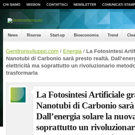
CHI SIAMO
MISSION
CONTATTACI
NEWSLETTER
COMUNICATI STAM
News
Risorse
Start-up
Bioeconomia
Trend
Cle
Genitronsviluppo.com
/
Energia
/
La Fotosintesi Artif
Nanotubi di Carbonio sarà presto realtà. Dall’ener
elettricità ma soprattutto un rivoluzionario metod
trasformarla
La Fotosintesi Artificiale gr
Nanotubi di Carbonio sarà 
Dall’energia solare la nuova
soprattutto un rivoluziona