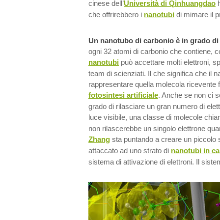
cinese dell’
Università di Qinhuangdao
h
che offrirebbero i
nanotubi
di mimare il p
Un nanotubo di carbonio è in grado di
ogni 32 atomi di carbonio che contiene, c
nanotubi
può accettare molti elettroni, s
team di scienziati. Il che significa che il
rappresentare quella molecola ricevente 
fotosintesi artificiale
. Anche se non ci s
grado di rilasciare un gran numero di elet
luce visibile, una classe di molecole chi
non rilascerebbe un singolo elettrone qua
Zhang
sta puntando a creare un piccolo 
attaccato ad uno strato di
nanotubi in c
sistema di attivazione di elettroni. Il sist