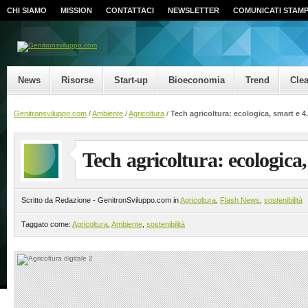
CHI SIAMO
MISSION
CONTATTACI
NEWSLETTER
COMUNICATI STAM
News
Risorse
Start-up
Bioeconomia
Trend
Cle
Genitronsviluppo.com
/
Ambiente
/
Agricoltura
/
Tech agricoltura: ecologica, smart e 4
Tech agricoltura: ecologica,
Scritto da Redazione - GenitronSviluppo.com in
Agricoltura
,
Flash News
,
sostenibilità
Taggato come:
Agricoltura
,
Ambiente
,
sostenibilità