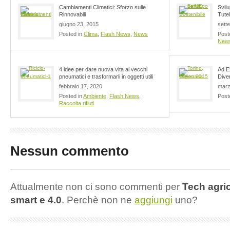
Cambiamenti Climatici: Sforzo sulle
Svil
Rinnovabili
Tutel
giugno 23, 2015
sett
Posted in
Clima
,
Flash News
,
News
Post
New
4 idee per dare nuova vita ai vecchi
Ad E
pneumatici e trasformarli in oggetti utili
Dive
febbraio 17, 2020
marz
Posted in
Ambiente
,
Flash News
,
Post
Raccolta rifiuti
Nessun commento
Attualmente non ci sono commenti per
Tech agric
smart e 4.0
. Perchè non ne
aggiungi
uno?