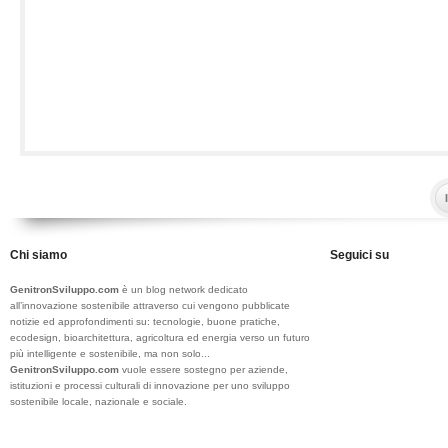
Chi siamo
Seguici su
GenitronSviluppo.com
è un blog network dedicato
all’innovazione sostenibile attraverso cui vengono pubblicate
notizie ed approfondimenti su: tecnologie, buone pratiche,
ecodesign, bioarchitettura, agricoltura ed energia verso un futuro
più intelligente e sostenibile, ma non solo...
GenitronSviluppo.com
vuole essere sostegno per aziende,
istituzioni e processi culturali di innovazione per uno sviluppo
sostenibile locale, nazionale e sociale.