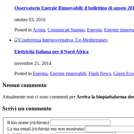
Osservatorio Energie Rinnovabili: il bollettino di agosto 20
ottobre 03, 2016
Posted in
Acqua
,
Comunicati Stampa
,
Energia
,
Energie rinnova
Elettricità Italiana per il Nord Africa
novembre 21, 2014
Posted in
Energia
,
Energie rinnovabili
,
Flash News
,
Green Ec
Nessun commento
Attualmente non ci sono commenti per
Arriva la biopiattaforma ded
Scrivi un commento
Il tuo nome
(richiesto)
La tua email
(richiesta ma non mostrata)