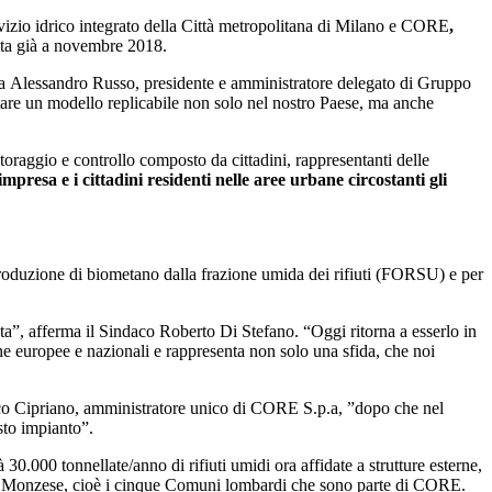
vizio idrico integrato della Città metropolitana di Milano e CORE
,
ita già a novembre 2018.
erma Alessandro Russo, presidente e amministratore delegato di Gruppo
ntare un modello replicabile non solo nel nostro Paese, ma anche
oraggio e controllo composto da cittadini, rappresentanti delle
impresa e i cittadini residenti nelle aree urbane circostanti gli
produzione di biometano dalla frazione umida dei rifiuti (FORSU) e per
ista”, afferma il Sindaco Roberto Di Stefano. “Oggi ritorna a esserlo in
che europee e nazionali e rappresenta non solo una sfida, che noi
Marco Cipriano, amministratore unico di CORE S.p.a, ”dopo che nel
sto impianto”.
0.000 tonnellate/anno di rifiuti umidi ora affidate a strutture esterne,
no Monzese, cioè i cinque Comuni lombardi che sono parte di CORE.