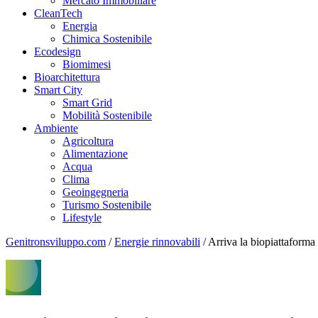
Mercato Immobiliare
CleanTech
Energia
Chimica Sostenibile
Ecodesign
Biomimesi
Bioarchitettura
Smart City
Smart Grid
Mobilità Sostenibile
Ambiente
Agricoltura
Alimentazione
Acqua
Clima
Geoingegneria
Turismo Sostenibile
Lifestyle
Genitronsviluppo.com
/
Energie rinnovabili
/
Arriva la biopiattaforma