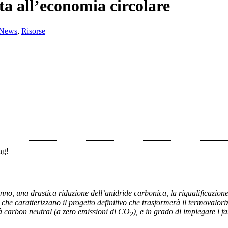
ta all’economia circolare
News
,
Risorse
ng!
no, una drastica riduzione dell’anidride carbonica, la riqualificazione 
 che caratterizzano il progetto definitivo che trasformerà il termovalor
à carbon neutral (a zero emissioni di CO
), e in grado di impiegare i f
2