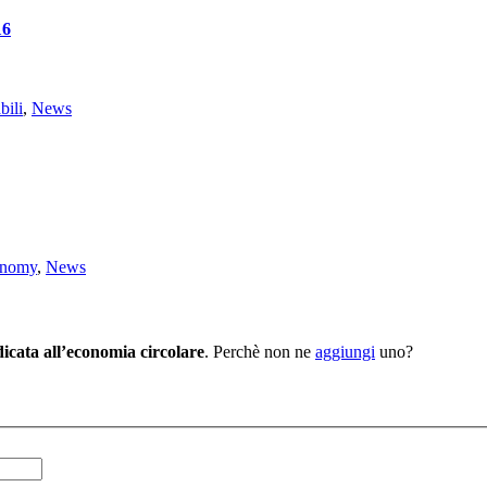
16
bili
,
News
onomy
,
News
icata all’economia circolare
. Perchè non ne
aggiungi
uno?