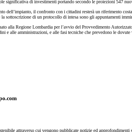
ole significativa di investimenti portando secondo le proiezioni 547 nuov
o dell’impianto, il confronto con i cittadini resterà un riferimento costa
 la sottoscrizione di un protocollo di intesa sono gli appuntamenti immi
egnato alla Regione Lombardia per l’avvio del Provvedimento Autorizzat
i e alle amministrazioni, e alle fasi tecniche che prevedono le dovute ve
ppo.com
nibile attraverso cui vengono pubblicate notizie ed approfondimenti su: