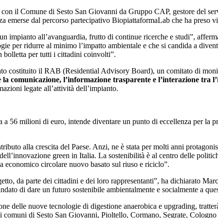
lico con il Comune di Sesto San Giovanni da Gruppo
CAP, gestore del ser
anza emerse dal percorso partecipativo BiopiattaformaLab che ha preso v
 un impianto all’avanguardia, frutto di continue ricerche e studi”, aff
ogie per ridurre al minimo l’impatto ambientale e che si candida a dive
olletta per tutti i cittadini coinvolti”.
tato costituito il RAB (Residential Advisory Board), un comitato di monit
are la comunicazione, l’informazione trasparente e l’interazione tra l’
azioni legate all’attività dell’impianto.
a 56 milioni di euro, intende diventare un punto di eccellenza per la 
tributo alla crescita del Paese. Anzi, ne è stata per molti anni protagon
l’innovazione green in Italia. La sostenibilità è al centro delle politi
a economico circolare nuovo basato sul riuso e riciclo”.
etto, da parte dei cittadini e dei loro rappresentanti”, ha dichiarato 
ndato di dare un futuro sostenibile ambientalmente e socialmente a que
 delle nuove tecnologie di digestione anaerobica e upgrading, tratterà 3
dai comuni di Sesto San Giovanni, Pioltello, Cormano, Segrate, Colog