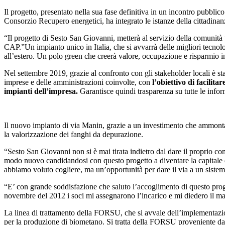
Il progetto, presentato nella sua fase definitiva in un incontro pubb
Consorzio Recupero energetici, ha integrato le istanze della cittadin
“Il progetto di Sesto San Giovanni, metterà al servizio della comunità
CAP.”Un impianto unico in Italia, che si avvarrà delle migliori tecnol
all’estero. Un polo green che creerà valore, occupazione e risparmio in b
Nel settembre 2019, grazie al confronto con gli stakeholder locali è s
imprese e delle amministrazioni coinvolte, con
l’obiettivo di facilit
impianti dell’impresa.
Garantisce quindi trasparenza su tutte le inform
Il nuovo impianto di via Manin, grazie a un investimento che ammonta 
la valorizzazione dei fanghi da depurazione.
“Sesto San Giovanni non si è mai tirata indietro dal dare il proprio con
modo nuovo candidandosi con questo progetto a diventare la capitale del
abbiamo voluto cogliere, ma un’opportunità per dare il via a un sistem
“E’ con grande soddisfazione che saluto l’accoglimento di questo prog
novembre del 2012 i soci mi assegnarono l’incarico e mi diedero il ma
La linea di trattamento della FORSU, che si avvale dell’implementazione
per la produzione di biometano. Si tratta della FORSU proveniente 