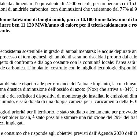
ale da alimentare l’equivalente di 2.200 veicoli, per un percorso di 15.0
missioni di anidride carbonica, con diminuzioni che varieranno dal 77% al
 tonnellate/anno di fanghi umidi, pari a 14.100 tonnellate/anno di f
durre ben 11.120 MWh/anno di calore per il teleriscaldamento e re
zante.
n ecosistema sostenibile in grado di autoalimentarsi: le acque depurate an
l processo di termogenesi, gli ambienti saranno riscaldati proprio dal calo
ggetto di confronto e dialogo costante con la comunità locale: l’area sarà
de carbonica. L’impianto, costruito con le migliori tecnologie disponibi
tto ambientale rispetto alle performance dell’attuale impianto, la cui chiu
di una drastica diminuzione dell’ossido di azoto (Nox) che arriva a -84%
 e dei sofisticati dispositivi di monitoraggio installati le emissioni di
ell’umido, e sarà dotata di una doppia camera per il caricamento della 
ggiori priorità per il territorio, è stato studiato attentamente per provved
 stakeholder locali, è stato possibile stimare una riduzione del 29% del t
zzi impiegati.
one e consumo che risponde agli obiettivi previsti dall’Agenda 2030 dell’