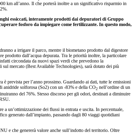
00 km all’anno. Il che porterà inoltre a un significativo risparmio in
 92%.
anghi essiccati, interamente prodotti dai depuratori di Gruppo
cuperare fosforo da impiegare come fertilizzante. In questo modo,
dranno a irrigare il parco, mentre il biometano prodotto dal digestore
re prodotto dall’acqua depurata. Tra le priorità inoltre, la particolare
 infatti circondata da nuovi spazi verdi che prevedono la
li sul mercato (Best Available Technologies), sarà dotato dei più
sura è prevista per l’anno prossimo. Guardando ai dati, tutte le emissioni
, di anidride solforosa (So2) con un -83% e della CO
nell’ordine di un
2
minuiranno del 76%. Stesso discorso per gli odori, destinati a diminuire
FORSU.
ere a un’ottimizzazione dei flussi in entrata e uscita. In percentuale,
raffico generato dall’impianto, passando dagli 80 viaggi quotidiani
ONU e che genererà valore anche sull’indotto del territorio. Oltre