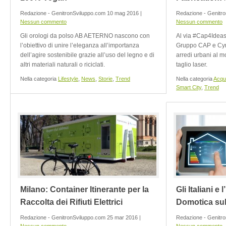
Redazione - GenitronSviluppo.com 10 mag 2016 |
Redazione - Genitro
Nessun commento
Nessun commento
Gli orologi da polso AB AETERNO nascono con
Al via #Cap4Ideas
l’obiettivo di unire l’eleganza all’importanza
Gruppo CAP e Cyrc
dell’agire sostenibile grazie all’uso del legno e di
arredi urbani al m
altri materiali naturali o riciclati.
taglio laser.
Nella categoria
Lifestyle
,
News
,
Storie
,
Trend
Nella categoria
Acqu
Smart City
,
Trend
Milano: Container Itinerante per la
Gli Italiani e 
Raccolta dei Rifiuti Elettrici
Domotica sul
Redazione - GenitronSviluppo.com 25 mar 2016 |
Redazione - Genitro