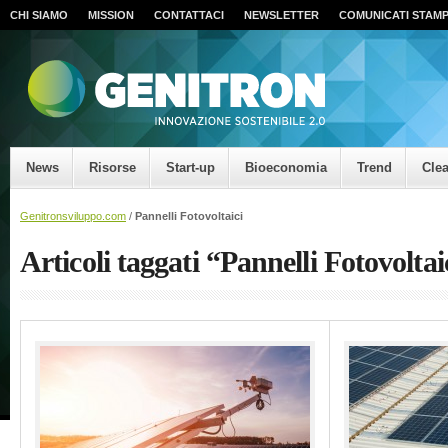
CHI SIAMO
MISSION
CONTATTACI
NEWSLETTER
COMUNICATI STAM
News
Risorse
Start-up
Bioeconomia
Trend
Cle
Genitronsviluppo.com
/
Pannelli Fotovoltaici
Articoli taggati “Pannelli Fotovoltai