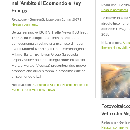
nell’Ambito di Ecomondo e Key
Redazione - Genitro
Energy
Nessun commento
Le nuove installazi
Redazione - GenitronSviluppo.com 31 mar 2017 |
idroelettrico nei p
Nessun commento
aumento (+6%) risp
Se qui sei nuovo ISCRIVITI alle News RSS feed.
2015.
Thanks for visiting!Il polo fieristico europeo
Nella categoria
Acqu
dell’economia circolare si arricchisce di nuovi
Energie rinnovabili
,
eventi.Martedì 4 aprile, all’Hotel Michelangelo di
Milano, Italian Exhibition Group (la società
organizzatrice nata dall’integrazione tra Rimini
Fiera e Fiera di Vicenza) presenterà due nuove
proposte che arricchiranno le prossime edizioni
di Ecomondo e [...]
Nella categoria
Comunicati Stampa
,
Energie rinnovabili
,
Eventi
,
Green Economy
,
News
Fotovoltaico:
Vetro che Mig
Redazione - Genitro
Nessun commento