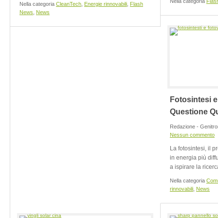
Nella categoria
Flas
Nella categoria
CleanTech
,
Energie rinnovabili
,
Flash
News
,
News
Fotosintesi 
Questione Qu
Redazione - Genitro
Nessun commento
La fotosintesi, il 
in energia più dif
a ispirare la rice
Nella categoria
Comu
rinnovabili
,
News