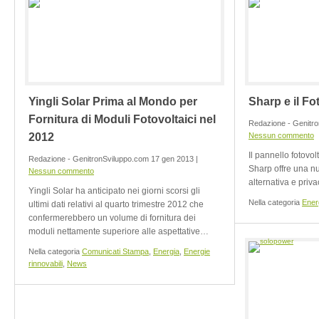
Yingli Solar Prima al Mondo per
Sharp e il Fo
Fornitura di Moduli Fotovoltaici nel
Redazione - Genitro
2012
Nessun commento
Il pannello fotovo
Redazione - GenitronSviluppo.com 17 gen 2013 |
Sharp offre una n
Nessun commento
alternativa e priv
Yingli Solar ha anticipato nei giorni scorsi gli
Nella categoria
Ener
ultimi dati relativi al quarto trimestre 2012 che
confermerebbero un volume di fornitura dei
moduli nettamente superiore alle aspettative…
Nella categoria
Comunicati Stampa
,
Energia
,
Energie
rinnovabili
,
News