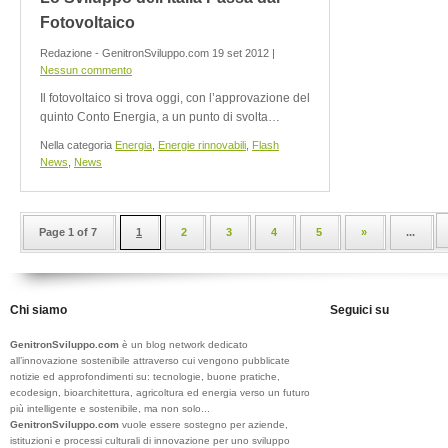
Fotovoltaico
Redazione - GenitronSviluppo.com 19 set 2012 |
Nessun commento
Il fotovoltaico si trova oggi, con l’approvazione del
quinto Conto Energia, a un punto di svolta…
Nella categoria
Energia
,
Energie rinnovabili
,
Flash
News
,
News
Page 1 of 7
1
2
3
4
5
»
...
Chi siamo
Seguici su
GenitronSviluppo.com
è un blog network dedicato
all’innovazione sostenibile attraverso cui vengono pubblicate
notizie ed approfondimenti su: tecnologie, buone pratiche,
ecodesign, bioarchitettura, agricoltura ed energia verso un futuro
più intelligente e sostenibile, ma non solo...
GenitronSviluppo.com
vuole essere sostegno per aziende,
istituzioni e processi culturali di innovazione per uno sviluppo