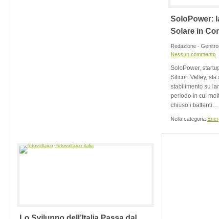
SoloPower: l
Solare in Co
Redazione - Genitro
Nessun commento
SoloPower, startup
Silicon Valley, st
stabilimento su la
periodo in cui mol
chiuso i battenti…
Nella categoria
Ener
Lo Sviluppo dell’Italia Passa dal