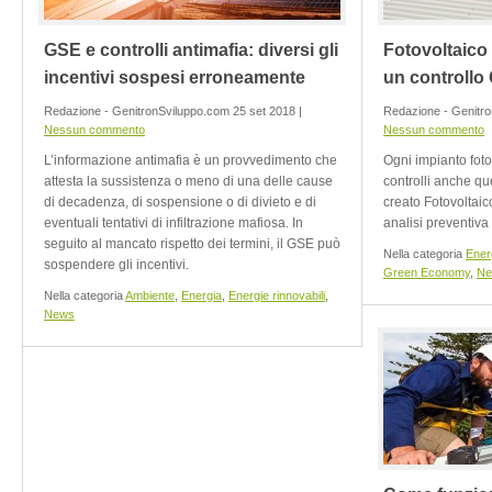
GSE e controlli antimafia: diversi gli
Fotovoltaico
incentivi sospesi erroneamente
un controllo
Redazione - GenitronSviluppo.com 25 set 2018 |
Redazione - Genitro
Nessun commento
Nessun commento
L’informazione antimafia è un provvedimento che
Ogni impianto fot
attesta la sussistenza o meno di una delle cause
controlli anche q
di decadenza, di sospensione o di divieto e di
creato Fotovoltaico
eventuali tentativi di infiltrazione mafiosa. In
analisi preventiva
seguito al mancato rispetto dei termini, il GSE può
Nella categoria
Energ
sospendere gli incentivi.
Green Economy
,
Ne
Nella categoria
Ambiente
,
Energia
,
Energie rinnovabili
,
News