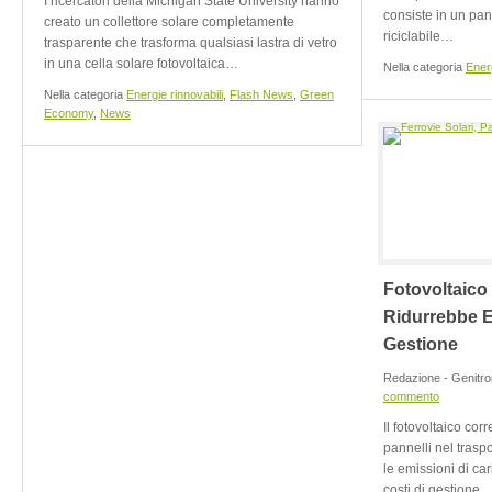
I ricercatori della Michigan State University hanno
consiste in un pann
creato un collettore solare completamente
riciclabile…
trasparente che trasforma qualsiasi lastra di vetro
in una cella solare fotovoltaica…
Nella categoria
Energ
Nella categoria
Energie rinnovabili
,
Flash News
,
Green
Economy
,
News
Fotovoltaico
Ridurrebbe E
Gestione
Redazione - Genitro
commento
Il fotovoltaico cor
pannelli nel traspo
le emissioni di car
costi di gestione