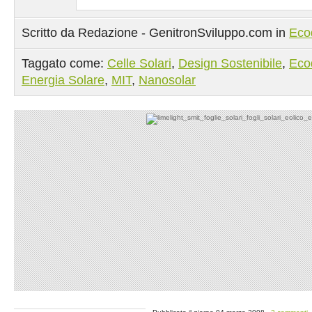
Scritto da Redazione - GenitronSviluppo.com in
Eco
Taggato come:
Celle Solari
,
Design Sostenibile
,
Eco
Energia Solare
,
MIT
,
Nanosolar