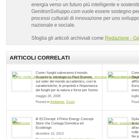
energia verso un futuro più intelligente e sosten
GenitronSviluppo.com vuole essere sostegno per a
processi culturali di innovazione per uno sviluppo
nazionale e sociale.
Sfoglia gli articoli archiviati come
Redazione - Ge
ARTICOLI CORRELATI
Come i funghi salveranno il mondo.
Come 
Scoprire la micologia da Paul Stamets,
Dagli
out sider del mondo accademico, così le
all’E
caratteristiche, le proprietà e l’importanza
Euro
dei funghi per la natura e forse per l’uomo
energ
maggio 28, 2008
lugli
Posted in
Ambiente
,
Zoom
Post
iK ECOncept: il Primo Energy Concept
Dyloa
Store che Coniuga Domotica ed
direz
Ecodesign
all’
sulla
dicembre 10, 2013
Ne p