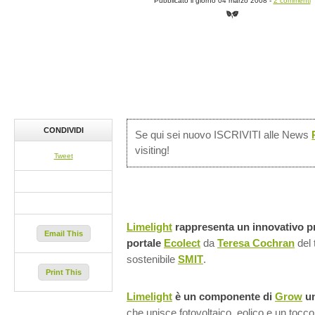
Pubblicato il giorno 04 marzo 2008 -
2 commenti
CONDIVIDI
Se qui sei nuovo ISCRIVITI alle News
visiting!
Tweet
Limelight
rappresenta un innovativo pr
Email This
portale
Ecolect
da
Teresa Cochran
del 
sostenibile
SMIT
.
Print This
Limelight
è un componente di
Grow
un
che unisce fotovoltaico, eolico e un tocc