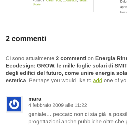
Posted in
CleanTech
,
Ecodesign
,
News
,
Dylo
Storie
april
Post
2 commenti
Ci sono attualmente
2 commenti
on
Energia Rin
Ecodesign: GROW, le mille foglie solari di SMIT.
degli edifici del futuro, come unire energia sola
estetica
. Perhaps you would like to
add
one of yo
mara
4 febbraio 2009 alle 11:22
geniale… peccato non ci sia già la possibi
progettazioni anche pubbliche oltre che p