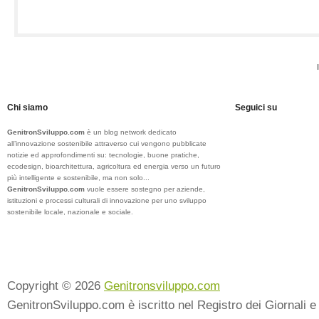
Chi siamo
Seguici su
GenitronSviluppo.com
è un blog network dedicato
all’innovazione sostenibile attraverso cui vengono pubblicate
notizie ed approfondimenti su: tecnologie, buone pratiche,
ecodesign, bioarchitettura, agricoltura ed energia verso un futuro
più intelligente e sostenibile, ma non solo...
GenitronSviluppo.com
vuole essere sostegno per aziende,
istituzioni e processi culturali di innovazione per uno sviluppo
sostenibile locale, nazionale e sociale.
Copyright © 2026
Genitronsviluppo.com
GenitronSviluppo.com è iscritto nel Registro dei Giornali e 