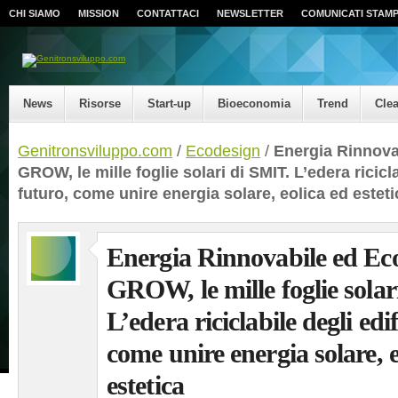
CHI SIAMO
MISSION
CONTATTACI
NEWSLETTER
COMUNICATI STAM
News
Risorse
Start-up
Bioeconomia
Trend
Cle
Genitronsviluppo.com
/
Ecodesign
/
Energia Rinnova
GROW, le mille foglie solari di SMIT. L’edera ricicla
futuro, come unire energia solare, eolica ed esteti
Energia Rinnovabile ed Ec
GROW, le mille foglie solar
L’edera riciclabile degli edif
come unire energia solare, e
estetica