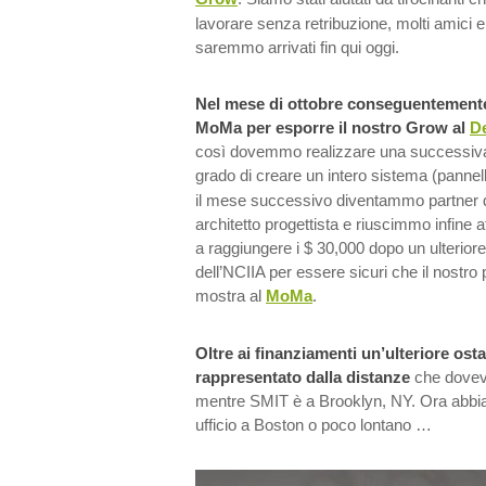
lavorare senza retribuzione, molti amici e
saremmo arrivati fin qui oggi.
Nel mese di ottobre conseguentemente 
MoMa per esporre il nostro Grow al
De
così dovemmo realizzare una successiva 
grado di creare un intero sistema (panne
il mese successivo diventammo partner 
architetto progettista e riuscimmo infine att
a raggiungere i $ 30,000 dopo un ulterior
dell’NCIIA per essere sicuri che il nostro p
mostra al
MoMa
.
Oltre ai finanziamenti un’ulteriore ost
rappresentato dalla distanze
che dovevo
mentre SMIT è a Brooklyn, NY. Ora abb
ufficio a Boston o poco lontano …