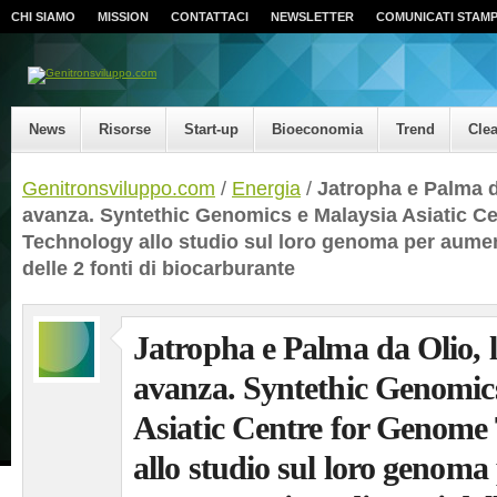
CHI SIAMO
MISSION
CONTATTACI
NEWSLETTER
COMUNICATI STAM
News
Risorse
Start-up
Bioeconomia
Trend
Cle
Genitronsviluppo.com
/
Energia
/
Jatropha e Palma da
avanza. Syntethic Genomics e Malaysia Asiatic C
Technology allo studio sul loro genoma per aumen
delle 2 fonti di biocarburante
Jatropha e Palma da Olio, l
avanza. Syntethic Genomic
Asiatic Centre for Genome
allo studio sul loro genoma