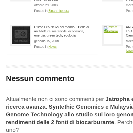
ottobre 29, 2008
marz
Posted in
Bioarchitettura
Post
Utlime Eco News dal mondo – Perle di
ARPA
architettura sostenibile, ecodesign,
USA 
energia, green tech, ecologia
Camp
gennaio 15, 2008
dice
Posted in
News
Post
New
Nessun commento
Attualmente non ci sono commenti per
Jatropha e
ricerca avanza. Syntethic Genomics e Malaysia 
Genome Technology allo studio sul loro geno
rendimenti delle 2 fonti di biocarburante
. Perc
uno?