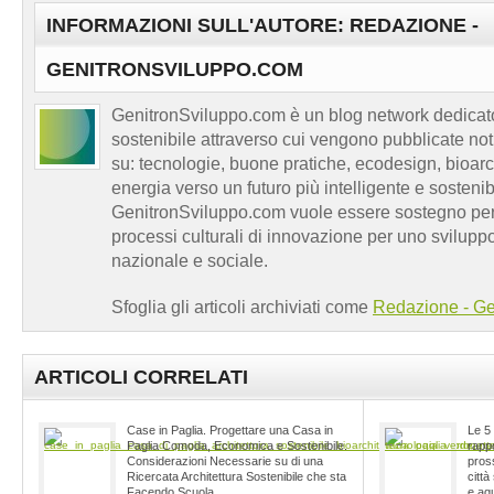
INFORMAZIONI SULL'AUTORE: REDAZIONE -
GENITRONSVILUPPO.COM
GenitronSviluppo.com è un blog network dedicato
sostenibile attraverso cui vengono pubblicate no
su: tecnologie, buone pratiche, ecodesign, bioarch
energia verso un futuro più intelligente e sosten
GenitronSviluppo.com vuole essere sostegno per a
processi culturali di innovazione per uno sviluppo
nazionale e sociale.
Sfoglia gli articoli archiviati come
Redazione - Ge
ARTICOLI CORRELATI
Case in Paglia. Progettare una Casa in
Le 5 
Paglia Comoda, Economica e Sostenibile.
rappo
Considerazioni Necessarie su di una
pross
Ricercata Architettura Sostenibile che sta
città
Facendo Scuola
e aqu