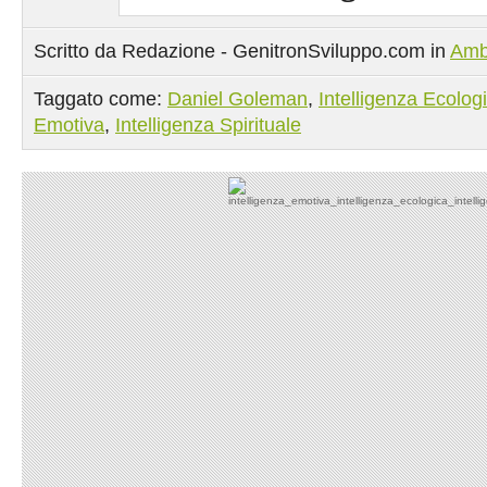
Scritto da Redazione - GenitronSviluppo.com in
Amb
Taggato come:
Daniel Goleman
,
Intelligenza Ecolog
Emotiva
,
Intelligenza Spirituale