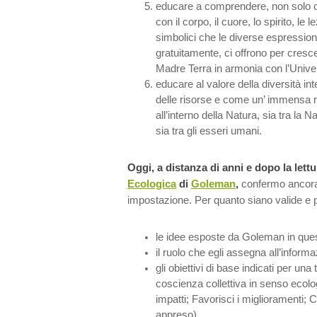
educare a comprendere, non solo 
con il corpo, il cuore, lo spirito, le 
simbolici che le diverse espression
gratuitamente, ci offrono per cres
Madre Terra in armonia con l’Univer
educare al valore della diversità i
delle risorse e come un’ immensa 
all’interno della Natura, sia tra la N
sia tra gli esseri umani.
Oggi, a distanza di anni e dopo la lettu
Ecologica
di
Goleman
,
confermo ancora 
impostazione. Per quanto siano valide e p
le idee esposte da Goleman in ques
il ruolo che egli assegna all’inform
gli obiettivi di base indicati per un
coscienza collettiva in senso ecolo
impatti; Favorisci i miglioramenti; C
appreso),