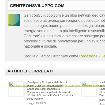
GENITRONSVILUPPO.COM
GenitronSviluppo.com è un blog network dedicato
sostenibile attraverso cui vengono pubblicate no
su: tecnologie, buone pratiche, ecodesign, bioarch
energia verso un futuro più intelligente e sosten
GenitronSviluppo.com vuole essere sostegno per a
processi culturali di innovazione per uno sviluppo
nazionale e sociale.
Sfoglia gli articoli archiviati come
Redazione - Ge
ARTICOLI CORRELATI
L’Intelligenza Ecologica: dal Libro di
Intel
Daniel Goleman l’Importanza di
Spiri
Conoscere Rigorosamente e
Nasc
Completamente l’Impatto Ambientale di
Stru
ciò che ci Circonda. L’LCA, il Ciclo di Vita
Trasv
come Punto 0
magg
maggio 13, 2009
Post