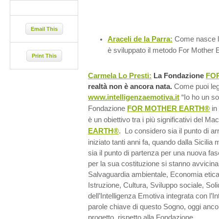
Email This
Araceli de la Parra:
Come nasce la
è sviluppato il metodo For Mother
Print This
Carmela Lo Presti:
La Fondazione
FO
realtà non è ancora nata.
Come puoi leg
www.intelligenzaemotiva.it
“Io ho un so
Fondazione
FOR MOTHER EARTH®
in
è un obiettivo tra i più significativi del M
EARTH®
. Lo considero sia il punto di a
iniziato tanti anni fa, quando dalla Sicilia
sia il punto di partenza per una nuova fase
per la sua costituzione si stanno avvici
Salvaguardia ambientale, Economia etic
Istruzione, Cultura, Sviluppo sociale, Solid
dell’Intelligenza Emotiva integrata con l’In
parole chiave di questo Sogno, oggi ancor
progetto, rispetto alla Fondazione.