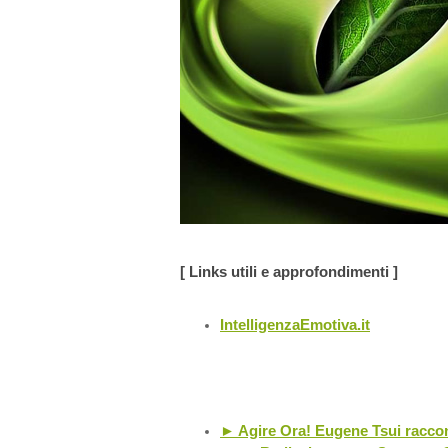
[ Links utili e approfondimenti ]
IntelligenzaEmotiva.it
► Agire Ora! Eugene Tsui racconta