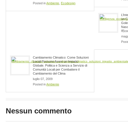
Posted in
Ambiente
,
Ecodesign
L’Int
un C
Gole
Nasc
l’Ec
magg
Post
Cambiamento Climatico: Come Soluzioni
Locali Possono Avere un Impatto
Globale. Politica e Scienza a Servizio di
Comunità Locali per Combattere il
Cambiamento del Clima
luglio 07, 2009
Posted in
Ambiente
Nessun commento