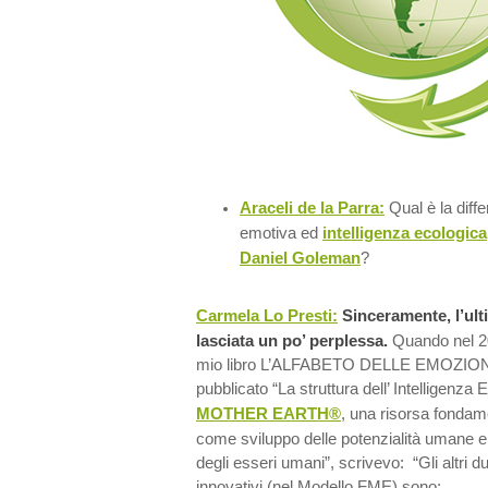
Araceli de la Parra:
Qual è la diffe
emotiva ed
intelligenza ecologica
Daniel Goleman
?
Carmela Lo Presti:
Sinceramente, l’ult
lasciata un po’ perplessa.
Quando nel 20
mio libro L’ALFABETO DELLE EMOZIONI (
pubblicato “La struttura dell’ Intelligenz
MOTHER EARTH®
, una risorsa fondame
come sviluppo delle potenzialità umane e 
degli esseri umani”, scrivevo: “Gli altri 
innovativi (nel Modello FME) sono: