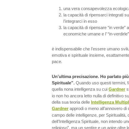
una vera consapevolezza ecologic
la capacità di ripensarci integrati s
l’integrarci in esso
la capacità di ripensare “in verde” al
economiche umane e l’ “in-verdirle”
è indispensabile che l’essere umano svilup
emotiva e spirituale insieme, esattamente
pace.
Un’ultima precisazione. Ho parlato più 
Spirituale”.
Quando uso questi termini, fa
quella nona intelligenza su cui
Gardner
s
io non ho ancora letto nulla di definitivo s
della sua teoria delle
Intelligenza Multip
Gardner
approdi o meno all’annovero di q
campo delle intelligenze, per Spiritualit
dell’Intelligenza Spirituale, non intendo u
religioso”, ma un sentire e un agire oltre l