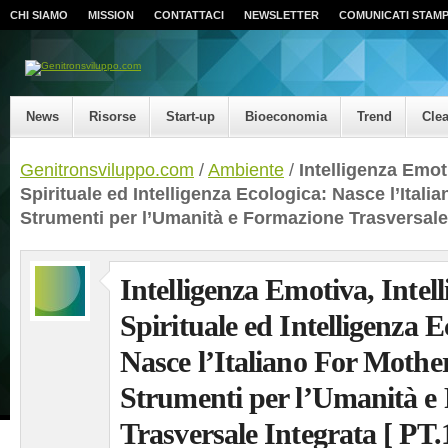
CHI SIAMO
MISSION
CONTATTACI
NEWSLETTER
COMUNICATI STAM
News
Risorse
Start-up
Bioeconomia
Trend
Cle
Genitronsviluppo.com
/
Ambiente
/
Intelligenza Emoti
Spirituale ed Intelligenza Ecologica: Nasce l’Itali
Strumenti per l’Umanità e Formazione Trasversale I
Intelligenza Emotiva, Intel
Spirituale ed Intelligenza E
Nasce l’Italiano For Mothe
Strumenti per l’Umanità e
Trasversale Integrata [ PT.1