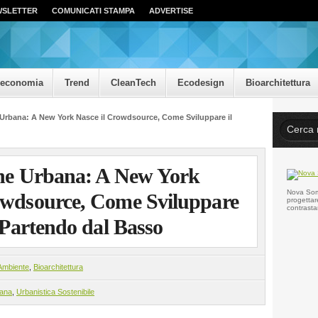
WSLETTER
COMUNICATI STAMPA
ADVERTISE
oeconomia
Trend
CleanTech
Ecodesign
Bioarchitettura
 Urbana: A New York Nasce il Crowdsource, Come Sviluppare il
one Urbana: A New York
Nova Somo
owdsource, Come Sviluppare
progettar
contrasta
o Partendo dal Basso
Ambiente
,
Bioarchitettura
bana
,
Urbanistica Sostenibile