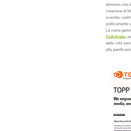
dimostra che la
creazione di bi
scambio continu
politicamente v
La vasta gam
CoActivate
,
pe
delle città ser
alla pianificazi