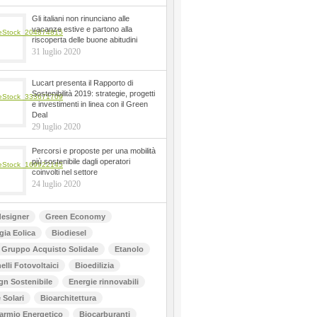
Gli italiani non rinunciano alle
vacanze estive e partono alla
riscoperta delle buone abitudini
31 luglio 2020
Lucart presenta il Rapporto di
Sostenibilità 2019: strategie, progetti
e investimenti in linea con il Green
Deal
29 luglio 2020
Percorsi e proposte per una mobilità
più sostenibile dagli operatori
coinvolti nel settore
24 luglio 2020
esigner
Green Economy
gia Eolica
Biodiesel
Gruppo Acquisto Solidale
Etanolo
elli Fotovoltaici
Bioedilizia
gn Sostenibile
Energie rinnovabili
 Solari
Bioarchitettura
armio Energetico
Biocarburanti