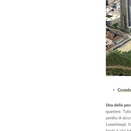
Crowdso
Una delle pec
quartiere. Tut
perdita di alcu
Lowenhaupt, f
fondo è che tut