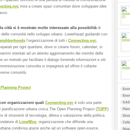
ecting.nyc
mira a creare spazi comunitari dove sviluppare idee
asso.
la città si è mostrato molto interessato alla possibilità
di
 delle comunità nello sviluppo urbano. Lowerhaupt guidando con
eighborhoods
l’organizzazione di tutti i
Connecting.nyc
,
eparati per ogni quartiere, dove si creano forum, calendari, si
grammi orientati ad un attento aggiornamento dei membri della
un metodo per facilitare il dialogo fornendo informazioni e siti
ministrazione coinvolta si impegnerà ad offrire il collante
diverse comunità.
 Planning Project
Ecod
Ener
 con organizzazioni quali
Connecting.nyc
è solo una parte
GAS 
di pianificazione urbana civica The Open Planning Project (
TOPP
)
Pann
x di strumenti di tecnologia, difesa e valutazione della politica.
Desi
ondatore di
LimeWire
, organizzazione che diffonde una
Celle
 urbana condivisa grazie anche ad un software open-source,
Risp