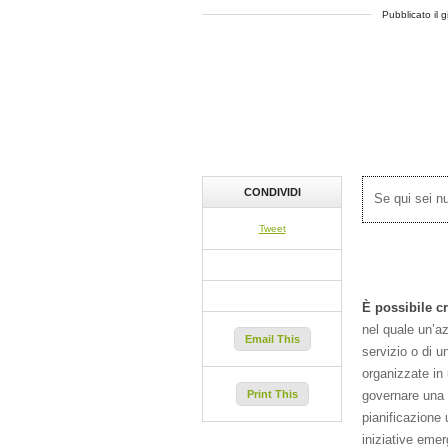
Pubblicato il 
CONDIVIDI
Se qui sei 
Tweet
È possibile c
nel quale un’az
Email This
servizio o di u
organizzate in
governare una 
Print This
pianificazione
iniziative eme