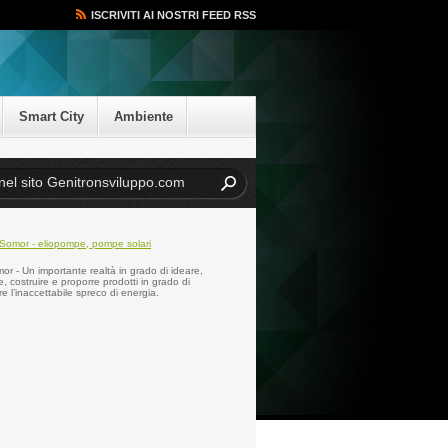
ISCRIVITI AI NOSTRI FEED RSS
Smart City
Ambiente
r - Un importante realtà in grado di ideare,
e, costruire e proporre prodotti in grado di
re l’inaccettabile spreco di energia.