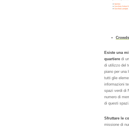
Crowdso
Esiste una mir
quartiere
di u
di utilizzo del 
piano per una 
tutti glie elem
informazioni ter
spazi verdi di 
numero di memb
di questi spazi
Sfruttare le c
missione di num