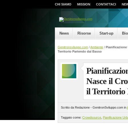
CHI SIAMO
MISSION
CONTATTACI
NE
News
Risorse
Start-up
Bi
Genitronsviluppo.com
/
Ambiente
/
Pianificazione
Territorio Partendo dal Basso
Pianificazi
Nasce il Cr
il Territori
Scritto da Redazione - GenitronSviluppo.com in
Taggato come:
Crowdsource
,
Pianificazione Ur