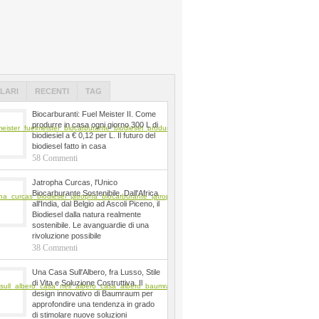
LARI
RECENTI
TAG
Biocarburanti: Fuel Meister II. Come
produrre in casa ogni giorno 300 L di
biodiesiel a € 0,12 per L. Il futuro del
biodiesel fatto in casa
58 Commenti
Jatropha Curcas, l'Unico
Biocarburante Sostenibile. Dall'Africa
all'India, dal Belgio ad Ascoli Piceno, il
Biodiesel dalla natura realmente
sostenibile. Le avanguardie di una
rivoluzione possibile
38 Commenti
Una Casa Sull'Albero, fra Lusso, Stile
di Vita e Soluzione Costruttiva. Il
design innovativo di Baumraum per
approfondire una tendenza in grado
di stimolare nuove soluzioni