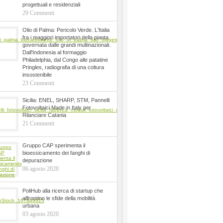
progettuali e residenziali
29 Commenti
Olio di Palma: Pericolo Verde. L'Italia
fra i maggiori importatori della pianta
governata dalle grandi multinazionali.
Dall'Indonesia al formaggio
Philadelphia, dal Congo alle patatine
Pringles, radiografia di una coltura
insostenibile
23 Commenti
Sicilia: ENEL, SHARP, STM, Pannelli
Fotovoltaici Made in Italy per
Rilanciare Catania
21 Commenti
Gruppo CAP sperimenta il
bioessicamento dei fanghi di
depurazione
06 agosto 2020
PoliHub alla ricerca di startup che
affrontino le sfide della mobilità
urbana
03 agosto 2020