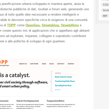
 pianificazione urbana sviluppata in maniera aperta, aiuta la
CO2
blioteche pubbliche di dati, risultati e forum web, generando uno
Arch
o di tutte quelle idee necessarie a rendere intelligenti e
MIT
alide le decisioni specifiche circa le esigenze di una comunità.
ma di
TOPP
come
OpenGeo
,
Streetsblog
,
Streetsfilms
e
r creare questo mix di applicazioni che si appellano agli abitanti
vono ad esplorare, imparare, collegare e soprattutto contribuire
one e alle politiche di sviluppo di ogni quartiere.