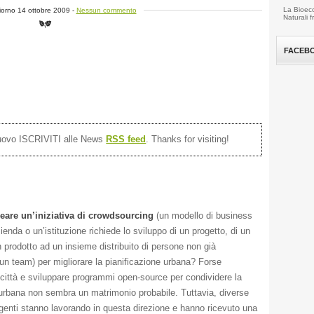
La Bioeco
giorno 14 ottobre 2009 -
Nessun commento
Naturali 
FACEB
nuovo ISCRIVITI alle News
RSS feed
. Thanks for visiting!
reare un’iniziativa di crowdsourcing
(un modello di business
ienda o un’istituzione richiede lo sviluppo di un progetto, di un
n prodotto ad un insieme distribuito di persone non già
 un team) per migliorare la pianificazione urbana? Forse
città e sviluppare programmi open-source per condividere la
 urbana non sembra un matrimonio probabile. Tuttavia, diverse
rgenti stanno lavorando in questa direzione e hanno ricevuto una