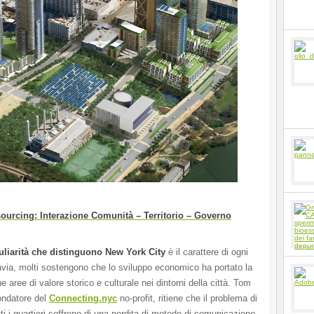
urcing: Interazione Comunità – Territorio – Governo
uliarità che distinguono New York City
è il carattere di ogni
tavia, molti sostengono che lo sviluppo economico ha portato la
ne aree di valore storico e culturale nei dintorni della città. Tom
ondatore del
Connecting.nyc
no-profit, ritiene che il problema di
ti i quartieri soffrono di una perdita di metodo di comunicazione