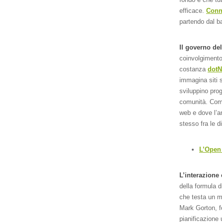
efficace.
Conn
partendo dal b
Il governo del
coinvolgimento
costanza
dotN
immagina siti s
sviluppino pro
comunità. Come 
web e dove l’am
stesso fra le 
L’Open
L’interazione
della formula 
che testa un mi
Mark Gorton, f
pianificazione